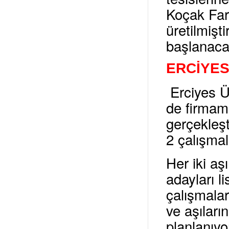
Koçak Farm
üretilmişt
başlanacak
ERCİYES’
Erciyes Ün
de firmamı
gerçekleşt
2 çalışmal
Her iki a
adayları li
çalışmala
ve aşıları
planlanıyo