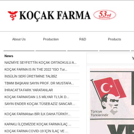
About Us
Production
R&D
Products
News
NAZMİYE SEYFETTİN KOÇAK ORTAOKULU A...
KOÇAK FARMA IS IN THE 2022 "ISO Tur...
İNSÜLİN SERİ ÜRETİMİNE TALİBİZ
TBMM BAŞKANI SAYIN PROF. DR MUSTAFA...
İHRACATTA FARK YARATANLAR
KOÇAK FARMA'DAN 1.5 MİLYAR TL'LİK D...
SAYIN ENDER KOÇAK TÜSEB AZİZ SANCAR...
KOÇAK FARMA’dan BİR İLK DAHA TÜRKİY...
KAPAKLI İLÇEMİZDE KOÇAK FARMA İLAÇ ...
KOÇAK FARMA COVİD-19 İÇİN İLAÇ VE ...