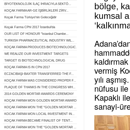
bölge, ka
BİYOTEKNOLOJİK İLAÇ İHRACIYLA SEKTÖ...
KOÇAK FARMA AR-GE İŞBİRLİKLERİ ZİRV...
kumsal ar
Koçak Farma Türkiye'nin Geleceğidir
‘kalkınma
Koçak Farma CPhI 2017 İstanbul'da
OUR LIST OF HONOUR "Istanbul Chambe...
Adana’dan 
TURKISH PHARMACEUTICAL INDUSTRY WIL...
KOÇAK FARMA PRODUCES BIOTECHNOLOGIC...
hammaddele
WE REALIZE OUR INVESTMENT TARGETS
kaldırmak
TARGET IS BIOTECHNOLOGICAL DRUG
vermiş Ko
KOÇAK FARMA IS IN CPhl 2017
ECZACIBAŞI-BAXTER TRANSFERRED THE F...
yılı aşmı
KOÇAK FARMA WAS CONSIDERED PROPER F...
nüfusu il
PLAQUE OF THANKS IN THE CONGRESS WH...
Kapaklı il
2014 GOLDEN MORTAR AWARDS CEREMONY
KOÇAK FARMA WON GOLDEN MORTAR AWARD...
sanayi-ür
KOÇAK FARMA WON THE "GOLDEN MORTAR ...
KOCAK FARMA WON LOCAL INVESTMENT IN...
KOÇAK FARMA BECAME FINALIST OF TENT...
KOCAK FARMA WON THE "GOLDEN MORTAR ...