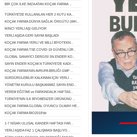
BİR ÇOK İLKE İMZA ATAN KOÇAK FARMA ...
TÜRKİYE'DE KULLANILAN HER 2 KUTU KA...
KOÇAK FARMA DÜNYA SAĞLIK ÖRGÜTÜ (WH...
İKİNCİ YERLİ AŞI GELİYOR
YERLİ AŞIDA GERİ SAYIM BAŞLADI
KOÇAK FARMA YERLİ VE MİLLİ BİYOTEKN...
KOÇAK FARMA TSE COVID-19 GÜVENLİ ÜR...
GLOBAL SANAYİCİ DERGİSİ SN.ENDER KO...
SAYIN ENDER KOÇAK'A TÜRKİYE'DE KADI...
KOÇAK FARMA'NIN AVRUPA BİRLİĞİ GMP ...
SÜRDÜRÜLEBİLİR KALKINMA İÇİN YERLİ ...
YÖNETİM KURULU BAŞKANIMIZ SAYIN END...
VEREM EĞİTİMİ ve FARKINDALIK HAFTAS...
TÜRKİYE'NİN İLK BİYOBENZER ÜRÜNÜNÜ ...
KOÇAK FARMA GLOBAL OYUNCU OLMAYI HE...
KOÇAK FARMA BIO2018'de
1-7 NİSAN ULUSAL KANSER HAFTASI FAR...
YERLİ AŞIDA FAZ 1 ÇALIŞMASI BAŞLIYO...