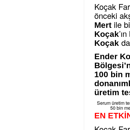
Koçak Fa
önceki ak
ile 
Mert
’ın
Koçak
da 
Koçak
Ender Ko
Bölgesi’
100 bin m
donanımlı
üretim te
Serum üretim te
50 bin me
EN ETKİ
Koçak Far