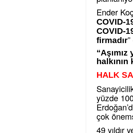
Ender Koç
COVID-19 
COVID-19 
”
firmadır
“Aşımız y
halkının
HALK SA
Sanayicili
yüzde 100
Erdoğan’d
çok önems
49 yıldır 