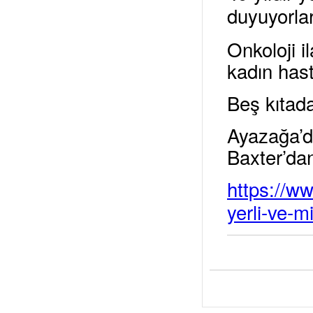
duyuyorlar
Onkoloji i
kadın hasta
Beş kıtada
Ayazağa’da
Baxter’dan
https://ww
yerli-ve-m