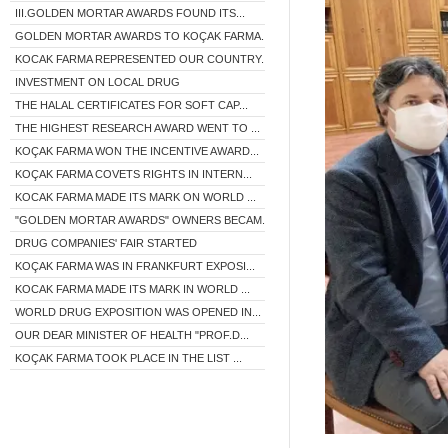
III.GOLDEN MORTAR AWARDS FOUND ITS...
GOLDEN MORTAR AWARDS TO KOÇAK FARMA...
KOCAK FARMA REPRESENTED OUR COUNTRY...
INVESTMENT ON LOCAL DRUG
THE HALAL CERTIFICATES FOR SOFT CAP...
THE HIGHEST RESEARCH AWARD WENT TO ...
KOÇAK FARMA WON THE INCENTIVE AWARD...
KOÇAK FARMA COVETS RIGHTS IN INTERN...
KOCAK FARMA MADE ITS MARK ON WORLD ...
"GOLDEN MORTAR AWARDS" OWNERS BECAM...
DRUG COMPANIES' FAIR STARTED
KOÇAK FARMA WAS IN FRANKFURT EXPOSI...
KOCAK FARMA MADE ITS MARK IN WORLD ...
WORLD DRUG EXPOSITION WAS OPENED IN...
OUR DEAR MINISTER OF HEALTH "PROF.D...
KOÇAK FARMA TOOK PLACE IN THE LIST ...