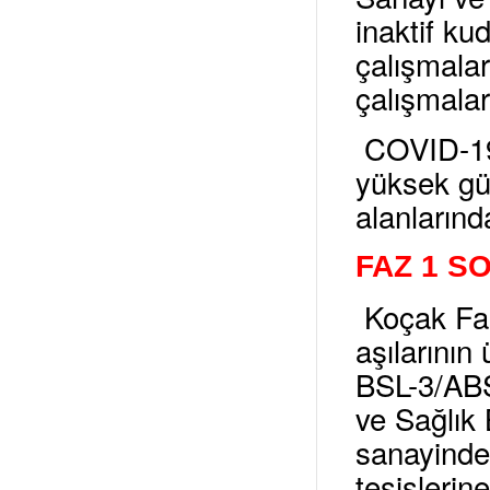
inaktif ku
çalışmalar
çalışmala
COVID-19 i
yüksek güv
alanlarında
FAZ 1 S
Koçak Far
aşılarının
BSL-3/ABSL
ve Sağlık 
sanayinde
tesislerin