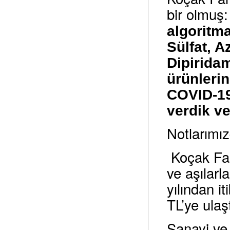
bir olmuş
algoritma
Sülfat, 
Dipirida
ürünlerin
COVID-19
verdik v
Notlarımız
Koçak Farm
ve aşılarl
yılından i
TL’ye ulaşt
Sanayi ve