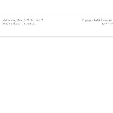
Mahmutbey Mah. 2477 Sok. No:23
Copyright 2016 ©
www.koc
34218 Bağcılar - İSTANBUL
KVKK Ayd