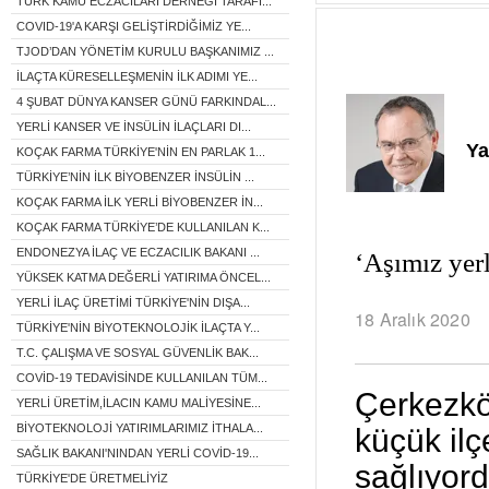
TÜRK KAMU ECZACILARI DERNEĞİ TARAFI...
COVID-19'A KARŞI GELİŞTİRDİĞİMİZ YE...
TJOD’DAN YÖNETİM KURULU BAŞKANIMIZ ...
İLAÇTA KÜRESELLEŞMENİN İLK ADIMI YE...
4 ŞUBAT DÜNYA KANSER GÜNÜ FARKINDAL...
YERLİ KANSER VE İNSÜLİN İLAÇLARI DI...
Ya
KOÇAK FARMA TÜRKİYE'NİN EN PARLAK 1...
TÜRKİYE’NİN İLK BİYOBENZER İNSÜLİN ...
KOÇAK FARMA İLK YERLİ BİYOBENZER İN...
KOÇAK FARMA TÜRKİYE’DE KULLANILAN K...
ENDONEZYA İLAÇ VE ECZACILIK BAKANI ...
‘Aşımız yerl
YÜKSEK KATMA DEĞERLİ YATIRIMA ÖNCEL...
YERLİ İLAÇ ÜRETİMİ TÜRKİYE'NİN DIŞA...
18 Aralık 2020
TÜRKİYE'NİN BİYOTEKNOLOJİK İLAÇTA Y...
T.C. ÇALIŞMA VE SOSYAL GÜVENLİK BAK...
COVİD-19 TEDAVİSİNDE KULLANILAN TÜM...
Çerkezköy
YERLİ ÜRETİM,İLACIN KAMU MALİYESİNE...
BİYOTEKNOLOJİ YATIRIMLARIMIZ İTHALA...
küçük ilç
SAĞLIK BAKANI'NINDAN YERLİ COVİD-19...
sağlıyord
TÜRKİYE'DE ÜRETMELİYİZ