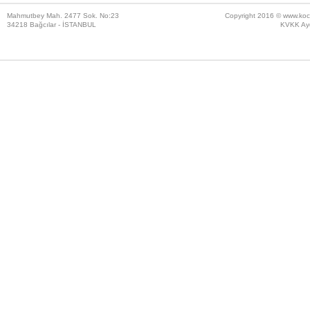
Mahmutbey Mah. 2477 Sok. No:23
Copyright 2016 ©
www.koc
34218 Bağcılar - İSTANBUL
KVKK Ayd