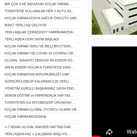
BİR ÇOK İLKE İMZA ATAN KOÇAK FARMA ...
TÜRKİYE'DE KULLANILAN HER 2 KUTU KA...
KOÇAK FARMA DÜNYA SAĞLIK ÖRGÜTÜ (WH...
İKİNCİ YERLİ AŞI GELİYOR
YERLİ AŞILAR ÇERKEZKÖY FABRİKAMIZDA...
YERLİ AŞIDA GERİ SAYIM BAŞLADI
KOÇAK FARMA YERLİ VE MİLLİ BİYOTEKN...
KOÇAK FARMA TSE COVID-19 GÜVENLİ ÜR...
GLOBAL SANAYİCİ DERGİSİ SN.ENDER KO...
SAYIN ENDER KOÇAK'A TÜRKİYE'DE KADI...
KOÇAK FARMA'NIN AVRUPA BİRLİĞİ GMP ...
SÜRDÜRÜLEBİLİR KALKINMA İÇİN YERLİ ...
YÖNETİM KURULU BAŞKANIMIZ SAYIN END...
VEREM EĞİTİMİ ve FARKINDALIK HAFTAS...
TÜRKİYE'NİN İLK BİYOBENZER ÜRÜNÜNÜ ...
KOÇAK FARMA GLOBAL OYUNCU OLMAYI HE...
KOÇAK FARMA BIO2018'de
1-7 NİSAN ULUSAL KANSER HAFTASI FAR...
YERLİ AŞIDA FAZ 1 ÇALIŞMASI BAŞLIYO...