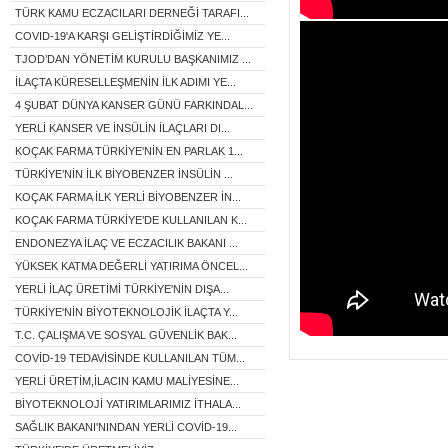
TÜRK KAMU ECZACILARI DERNEĞİ TARAFI...
COVID-19'A KARŞI GELİŞTİRDİĞİMİZ YE...
TJOD’DAN YÖNETİM KURULU BAŞKANIMIZ ...
İLAÇTA KÜRESELLEŞMENİN İLK ADIMI YE...
4 ŞUBAT DÜNYA KANSER GÜNÜ FARKINDAL...
YERLİ KANSER VE İNSÜLİN İLAÇLARI DI...
KOÇAK FARMA TÜRKİYE'NİN EN PARLAK 1...
TÜRKİYE’NİN İLK BİYOBENZER İNSÜLİN ...
KOÇAK FARMA İLK YERLİ BİYOBENZER İN...
KOÇAK FARMA TÜRKİYE’DE KULLANILAN K...
ENDONEZYA İLAÇ VE ECZACILIK BAKANI ...
YÜKSEK KATMA DEĞERLİ YATIRIMA ÖNCEL...
YERLİ İLAÇ ÜRETİMİ TÜRKİYE'NİN DIŞA...
TÜRKİYE'NİN BİYOTEKNOLOJİK İLAÇTA Y...
T.C. ÇALIŞMA VE SOSYAL GÜVENLİK BAK...
COVİD-19 TEDAVİSİNDE KULLANILAN TÜM...
YERLİ ÜRETİM,İLACIN KAMU MALİYESİNE...
BİYOTEKNOLOJİ YATIRIMLARIMIZ İTHALA...
SAĞLIK BAKANI'NINDAN YERLİ COVİD-19...