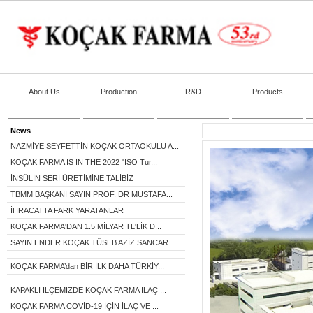
About Us
Production
R&D
Products
News
NAZMİYE SEYFETTİN KOÇAK ORTAOKULU A...
KOÇAK FARMA IS IN THE 2022 "ISO Tur...
İNSÜLİN SERİ ÜRETİMİNE TALİBİZ
TBMM BAŞKANI SAYIN PROF. DR MUSTAFA...
İHRACATTA FARK YARATANLAR
KOÇAK FARMA'DAN 1.5 MİLYAR TL'LİK D...
SAYIN ENDER KOÇAK TÜSEB AZİZ SANCAR...
KOÇAK FARMA’dan BİR İLK DAHA TÜRKİY...
KAPAKLI İLÇEMİZDE KOÇAK FARMA İLAÇ ...
KOÇAK FARMA COVİD-19 İÇİN İLAÇ VE ...