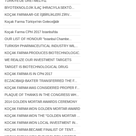
TÜRKİYE'DE ÜRETMELİYİZ
BİYOTEKNOLOJİK İLAÇ İHRACIYLA SEKTÖ...
KOÇAK FARMA AR-GE İŞBİRLİKLERİ ZİRV...
Koçak Farma Türkiye'nin Geleceğidir
Koçak Farma CPhI 2017 İstanbul'da
OUR LIST OF HONOUR "Istanbul Chambe...
TURKISH PHARMACEUTICAL INDUSTRY WIL...
KOÇAK FARMA PRODUCES BIOTECHNOLOGIC...
WE REALIZE OUR INVESTMENT TARGETS
TARGET IS BIOTECHNOLOGICAL DRUG
KOÇAK FARMA IS IN CPhl 2017
ECZACIBAŞI-BAXTER TRANSFERRED THE F...
KOÇAK FARMA WAS CONSIDERED PROPER F...
PLAQUE OF THANKS IN THE CONGRESS WH...
2014 GOLDEN MORTAR AWARDS CEREMONY
KOÇAK FARMA WON GOLDEN MORTAR AWARD...
KOÇAK FARMA WON THE "GOLDEN MORTAR ...
KOCAK FARMA WON LOCAL INVESTMENT IN...
KOÇAK FARMA BECAME FINALIST OF TENT...