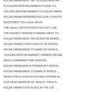
KOCAK FARMA WON THE "GOLDEN MORTAR ...
III.GOLDEN MORTAR AWARDS FOUND ITS...
GOLDEN MORTAR AWARDS TO KOÇAK FARMA...
KOCAK FARMA REPRESENTED OUR COUNTRY...
INVESTMENT ON LOCAL DRUG
THE HALAL CERTIFICATES FOR SOFT CAP...
THE HIGHEST RESEARCH AWARD WENT TO ...
KOÇAK FARMA WON THE INCENTIVE AWARD...
KOÇAK FARMA COVETS RIGHTS IN INTERN...
KOCAK FARMA MADE ITS MARK ON WORLD ...
"GOLDEN MORTAR AWARDS" OWNERS BECAM...
DRUG COMPANIES' FAIR STARTED
KOÇAK FARMA WAS IN FRANKFURT EXPOSI...
KOCAK FARMA MADE ITS MARK IN WORLD ...
WORLD DRUG EXPOSITION WAS OPENED IN...
OUR DEAR MINISTER OF HEALTH "PROF.D...
KOÇAK FARMA TOOK PLACE IN THE LIST ...