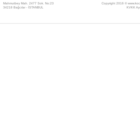
Mahmutbey Mah. 2477 Sok. No:23
Copyright 2016 ©
www.koc
34218 Bağcılar - İSTANBUL
KVKK Ayd