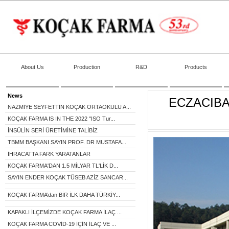
About Us
Production
R&D
Products
News
ECZACIBA
NAZMİYE SEYFETTİN KOÇAK ORTAOKULU A...
KOÇAK FARMA IS IN THE 2022 "ISO Tur...
İNSÜLİN SERİ ÜRETİMİNE TALİBİZ
TBMM BAŞKANI SAYIN PROF. DR MUSTAFA...
İHRACATTA FARK YARATANLAR
KOÇAK FARMA'DAN 1.5 MİLYAR TL'LİK D...
SAYIN ENDER KOÇAK TÜSEB AZİZ SANCAR...
KOÇAK FARMA’dan BİR İLK DAHA TÜRKİY...
KAPAKLI İLÇEMİZDE KOÇAK FARMA İLAÇ ...
KOÇAK FARMA COVİD-19 İÇİN İLAÇ VE ...