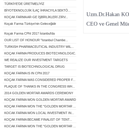
TÜRKİYE'DE ÜRETMELİYİZ
BİYOTEKNOLOJİK İLAÇ İHRACIYLA SEKTÖ...
Uzm.Dr.Hakan K
KOÇAK FARMA AR-GE İŞBİRLİKLERİ ZİRV...
CEO ve Genel Mü
Koçak Farma Türkiye'nin Geleceğidir
Koçak Farma CPhI 2017 İstanbul'da
OUR LIST OF HONOUR "Istanbul Chambe...
TURKISH PHARMACEUTICAL INDUSTRY WIL...
KOÇAK FARMA PRODUCES BIOTECHNOLOGIC...
WE REALIZE OUR INVESTMENT TARGETS
TARGET IS BIOTECHNOLOGICAL DRUG
KOÇAK FARMA IS IN CPhl 2017
KOÇAK FARMA WAS CONSIDERED PROPER F...
PLAQUE OF THANKS IN THE CONGRESS WH...
2014 GOLDEN MORTAR AWARDS CEREMONY
KOÇAK FARMA WON GOLDEN MORTAR AWARD...
KOÇAK FARMA WON THE "GOLDEN MORTAR ...
KOCAK FARMA WON LOCAL INVESTMENT IN...
KOÇAK FARMA BECAME FINALIST OF TENT...
KOCAK FARMA WON THE "GOLDEN MORTAR ...