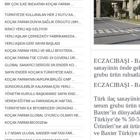
BİR ÇOK İLKE İMZA ATAN KOÇAK FARMA ...
TÜRKİYE'DE KULLANILAN HER 2 KUTU KA...
KOÇAK FARMA DÜNYA SAĞLIK ÖRGÜTÜ (WH...
İKİNCİ YERLİ AŞI GELİYOR
YERLİ AŞILAR ÇERKEZKÖY FABRİKAMIZDA...
YERLİ AŞIDA GERİ SAYIM BAŞLADI
KOÇAK FARMA YERLİ VE MİLLİ BİYOTEKN...
KOÇAK FARMA TSE COVID-19 GÜVENLİ ÜR...
ECZACIBAŞI - B
GLOBAL SANAYİCİ DERGİSİ SN.ENDER KO...
sanayiinin önde ge
SAYIN ENDER KOÇAK'A TÜRKİYE'DE KADI...
grubu ürün ruhsatlar
KOÇAK FARMA'NIN AVRUPA BİRLİĞİ GMP ...
ECZACIBAŞI - 
SÜRDÜRÜLEBİLİR KALKINMA İÇİN YERLİ ...
YÖNETİM KURULU BAŞKANIMIZ SAYIN END...
Türk ilaç sanayiin
VEREM EĞİTİMİ ve FARKINDALIK HAFTAS...
serum grubu ürün ruh
TÜRKİYE'NİN İLK BİYOBENZER ÜRÜNÜNÜ ...
Baxter’in dünyadak
KOÇAK FARMA GLOBAL OYUNCU OLMAYI HE...
Türkiye’de % 50-50 
KOÇAK FARMA BIO2018'de
Ürünleri’ne ait ürü
ve Baxter Türkiye ç
1-7 NİSAN ULUSAL KANSER HAFTASI FAR...