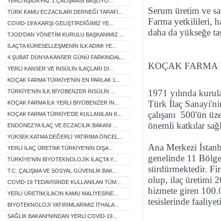
YERLİ AŞIDA FAZ 1 ÇALIŞMASI BAŞLIYO...
Serum üretim ve sa
TÜRK KAMU ECZACILARI DERNEĞİ TARAFI...
Farma yetkilileri, 
COVID-19'A KARŞI GELİŞTİRDİĞİMİZ YE...
daha da yükseğe taşı
TJOD’DAN YÖNETİM KURULU BAŞKANIMIZ ...
İLAÇTA KÜRESELLEŞMENİN İLK ADIMI YE...
4 ŞUBAT DÜNYA KANSER GÜNÜ FARKINDAL...
KOÇAK FARMA
YERLİ KANSER VE İNSÜLİN İLAÇLARI DI...
KOÇAK FARMA TÜRKİYE'NİN EN PARLAK 1...
1971 yılında kurul
TÜRKİYE’NİN İLK BİYOBENZER İNSÜLİN ...
Türk İlaç Sanayi'n
KOÇAK FARMA İLK YERLİ BİYOBENZER İN...
çalışanı 500'ün üz
KOÇAK FARMA TÜRKİYE’DE KULLANILAN K...
önemli katkılar sa
ENDONEZYA İLAÇ VE ECZACILIK BAKANI ...
YÜKSEK KATMA DEĞERLİ YATIRIMA ÖNCEL...
Ana Merkezi İstanb
YERLİ İLAÇ ÜRETİMİ TÜRKİYE'NİN DIŞA...
genelinde 11 Bölge M
TÜRKİYE'NİN BİYOTEKNOLOJİK İLAÇTA Y...
sürdürmektedir. Fir
T.C. ÇALIŞMA VE SOSYAL GÜVENLİK BAK...
olup, ilaç üretimi
COVİD-19 TEDAVİSİNDE KULLANILAN TÜM...
hizmete giren 100.
YERLİ ÜRETİM,İLACIN KAMU MALİYESİNE...
tesislerinde faaliy
BİYOTEKNOLOJİ YATIRIMLARIMIZ İTHALA...
SAĞLIK BAKANI'NINDAN YERLİ COVİD-19...