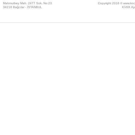
Mahmutbey Mah. 2477 Sok. No:23
Copyright 2016 ©
www.koc
34218 Bağcılar - İSTANBUL
KVKK Ayd