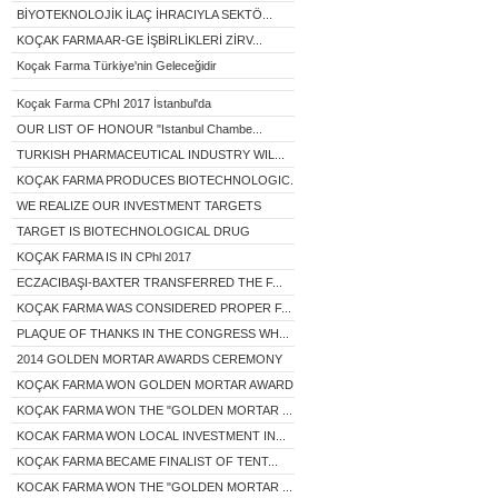
BİYOTEKNOLOJİK İLAÇ İHRACIYLA SEKTÖ...
KOÇAK FARMA AR-GE İŞBİRLİKLERİ ZİRV...
Koçak Farma Türkiye'nin Geleceğidir
Koçak Farma CPhI 2017 İstanbul'da
OUR LIST OF HONOUR "Istanbul Chambe...
TURKISH PHARMACEUTICAL INDUSTRY WIL...
KOÇAK FARMA PRODUCES BIOTECHNOLOGIC...
WE REALIZE OUR INVESTMENT TARGETS
TARGET IS BIOTECHNOLOGICAL DRUG
KOÇAK FARMA IS IN CPhl 2017
ECZACIBAŞI-BAXTER TRANSFERRED THE F...
KOÇAK FARMA WAS CONSIDERED PROPER F...
PLAQUE OF THANKS IN THE CONGRESS WH...
2014 GOLDEN MORTAR AWARDS CEREMONY
KOÇAK FARMA WON GOLDEN MORTAR AWARD...
KOÇAK FARMA WON THE "GOLDEN MORTAR ...
KOCAK FARMA WON LOCAL INVESTMENT IN...
KOÇAK FARMA BECAME FINALIST OF TENT...
KOCAK FARMA WON THE "GOLDEN MORTAR ...