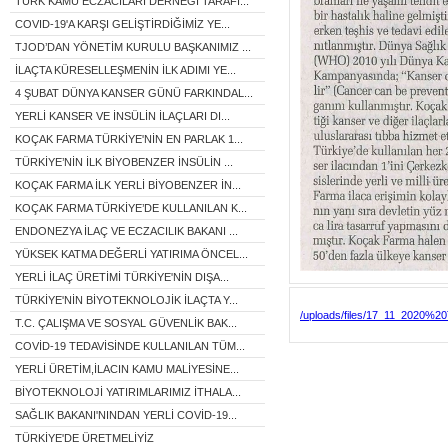
TÜRK KAMU ECZACILARI DERNEĞİ TARAFI...
COVID-19'A KARŞI GELİŞTİRDİĞİMİZ YE...
TJOD’DAN YÖNETİM KURULU BAŞKANIMIZ ...
İLAÇTA KÜRESELLEŞMENİN İLK ADIMI YE...
4 ŞUBAT DÜNYA KANSER GÜNÜ FARKINDAL...
YERLİ KANSER VE İNSÜLİN İLAÇLARI DI...
KOÇAK FARMA TÜRKİYE'NİN EN PARLAK 1...
TÜRKİYE’NİN İLK BİYOBENZER İNSÜLİN ...
KOÇAK FARMA İLK YERLİ BİYOBENZER İN...
KOÇAK FARMA TÜRKİYE’DE KULLANILAN K...
ENDONEZYA İLAÇ VE ECZACILIK BAKANI ...
YÜKSEK KATMA DEĞERLİ YATIRIMA ÖNCEL...
YERLİ İLAÇ ÜRETİMİ TÜRKİYE'NİN DIŞA...
TÜRKİYE'NİN BİYOTEKNOLOJİK İLAÇTA Y...
/uploads/files/17_11_2020%2
T.C. ÇALIŞMA VE SOSYAL GÜVENLİK BAK...
COVİD-19 TEDAVİSİNDE KULLANILAN TÜM...
YERLİ ÜRETİM,İLACIN KAMU MALİYESİNE...
BİYOTEKNOLOJİ YATIRIMLARIMIZ İTHALA...
SAĞLIK BAKANI'NINDAN YERLİ COVİD-19...
TÜRKİYE'DE ÜRETMELİYİZ