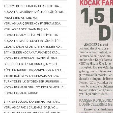
TÜRKİYE'DE KULLANILAN HER 2 KUTU KA...
KOÇAK FARMA DÜNYA SAĞLIK ÖRGÜTÜ (WH...
İKİNCİ YERLİ AŞI GELİYOR
YERLİ AŞILAR ÇERKEZKÖY FABRİKAMIZDA...
YERLİ AŞIDA GERİ SAYIM BAŞLADI
KOÇAK FARMA YERLİ VE MİLLİ BİYOTEKN...
KOÇAK FARMA TSE COVID-19 GÜVENLİ ÜR...
GLOBAL SANAYİCİ DERGİSİ SN.ENDER KO...
SAYIN ENDER KOÇAK'A TÜRKİYE'DE KADI...
KOÇAK FARMA'NIN AVRUPA BİRLİĞİ GMP ...
SÜRDÜRÜLEBİLİR KALKINMA İÇİN YERLİ ...
YÖNETİM KURULU BAŞKANIMIZ SAYIN END...
VEREM EĞİTİMİ ve FARKINDALIK HAFTAS...
TÜRKİYE'NİN İLK BİYOBENZER ÜRÜNÜNÜ ...
KOÇAK FARMA GLOBAL OYUNCU OLMAYI HE...
KOÇAK FARMA BIO2018'de
1-7 NİSAN ULUSAL KANSER HAFTASI FAR...
YERLİ AŞIDA FAZ 1 ÇALIŞMASI BAŞLIYO...