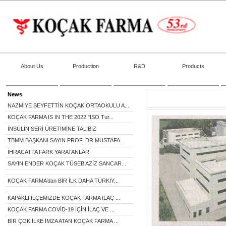
About Us
Production
R&D
Products
News
NAZMİYE SEYFETTİN KOÇAK ORTAOKULU A...
KOÇAK FARMA IS IN THE 2022 "ISO Tur...
İNSÜLİN SERİ ÜRETİMİNE TALİBİZ
TBMM BAŞKANI SAYIN PROF. DR MUSTAFA...
İHRACATTA FARK YARATANLAR
SAYIN ENDER KOÇAK TÜSEB AZİZ SANCAR...
KOÇAK FARMA’dan BİR İLK DAHA TÜRKİY...
KAPAKLI İLÇEMİZDE KOÇAK FARMA İLAÇ ...
KOÇAK FARMA COVİD-19 İÇİN İLAÇ VE ...
BİR ÇOK İLKE İMZA ATAN KOÇAK FARMA ...