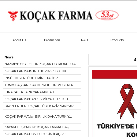
About Us
Production
R&D
Products
News
4
NAZMİYE SEYFETTİN KOÇAK ORTAOKULU A...
KOÇAK FARMA IS IN THE 2022 "ISO Tur...
İNSÜLİN SERİ ÜRETİMİNE TALİBİZ
TBMM BAŞKANI SAYIN PROF. DR MUSTAFA...
İHRACATTA FARK YARATANLAR
KOÇAK FARMA'DAN 1.5 MİLYAR TL'LİK D...
SAYIN ENDER KOÇAK TÜSEB AZİZ SANCAR...
KOÇAK FARMA’dan BİR İLK DAHA TÜRKİY...
KAPAKLI İLÇEMİZDE KOÇAK FARMA İLAÇ ...
KOÇAK FARMA COVİD-19 İÇİN İLAÇ VE ...