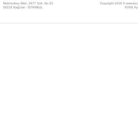
Mahmutbey Mah. 2477 Sok. No:23
Copyright 2016 ©
www.koc
34218 Bağcılar - İSTANBUL
KVKK Ayd