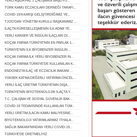
YERLİ AŞIDA FAZ 1 ÇALIŞMASI BAŞLIYO...
TÜRK KAMU ECZACILARI DERNEĞİ TARAFI...
COVID-19'A KARŞI GELİŞTİRDİĞİMİZ YE...
TJOD’DAN YÖNETİM KURULU BAŞKANIMIZ ...
İLAÇTA KÜRESELLEŞMENİN İLK ADIMI YE...
YERLİ KANSER VE İNSÜLİN İLAÇLARI DI...
KOÇAK FARMA TÜRKİYE'NİN EN PARLAK 1...
TÜRKİYE’NİN İLK BİYOBENZER İNSÜLİN ...
KOÇAK FARMA İLK YERLİ BİYOBENZER İN...
KOÇAK FARMA TÜRKİYE’DE KULLANILAN K...
ENDONEZYA İLAÇ VE ECZACILIK BAKANI ...
YÜKSEK KATMA DEĞERLİ YATIRIMA ÖNCEL...
YERLİ İLAÇ ÜRETİMİ TÜRKİYE'NİN DIŞA...
TÜRKİYE'NİN BİYOTEKNOLOJİK İLAÇTA Y...
T.C. ÇALIŞMA VE SOSYAL GÜVENLİK BAK...
COVİD-19 TEDAVİSİNDE KULLANILAN TÜM...
YERLİ ÜRETİM,İLACIN KAMU MALİYESİNE...
BİYOTEKNOLOJİ YATIRIMLARIMIZ İTHALA...
SAĞLIK BAKANI'NINDAN YERLİ COVİD-19...
TÜRKİYE'DE ÜRETMELİYİZ