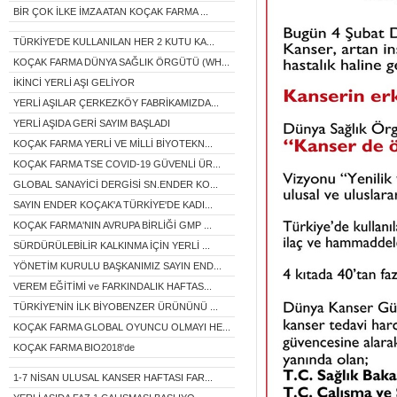
BİR ÇOK İLKE İMZA ATAN KOÇAK FARMA ...
TÜRKİYE'DE KULLANILAN HER 2 KUTU KA...
KOÇAK FARMA DÜNYA SAĞLIK ÖRGÜTÜ (WH...
İKİNCİ YERLİ AŞI GELİYOR
YERLİ AŞILAR ÇERKEZKÖY FABRİKAMIZDA...
YERLİ AŞIDA GERİ SAYIM BAŞLADI
KOÇAK FARMA YERLİ VE MİLLİ BİYOTEKN...
KOÇAK FARMA TSE COVID-19 GÜVENLİ ÜR...
GLOBAL SANAYİCİ DERGİSİ SN.ENDER KO...
SAYIN ENDER KOÇAK'A TÜRKİYE'DE KADI...
KOÇAK FARMA'NIN AVRUPA BİRLİĞİ GMP ...
SÜRDÜRÜLEBİLİR KALKINMA İÇİN YERLİ ...
YÖNETİM KURULU BAŞKANIMIZ SAYIN END...
VEREM EĞİTİMİ ve FARKINDALIK HAFTAS...
TÜRKİYE'NİN İLK BİYOBENZER ÜRÜNÜNÜ ...
KOÇAK FARMA GLOBAL OYUNCU OLMAYI HE...
KOÇAK FARMA BIO2018'de
1-7 NİSAN ULUSAL KANSER HAFTASI FAR...