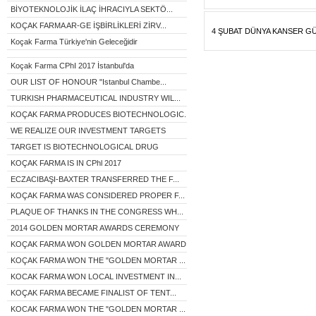
BİYOTEKNOLOJİK İLAÇ İHRACIYLA SEKTÖ...
KOÇAK FARMA AR-GE İŞBİRLİKLERİ ZİRV...
4 ŞUBAT DÜNYA KANSER GÜ
Koçak Farma Türkiye'nin Geleceğidir
Koçak Farma CPhI 2017 İstanbul'da
OUR LIST OF HONOUR "Istanbul Chambe...
TURKISH PHARMACEUTICAL INDUSTRY WIL...
KOÇAK FARMA PRODUCES BIOTECHNOLOGIC...
WE REALIZE OUR INVESTMENT TARGETS
TARGET IS BIOTECHNOLOGICAL DRUG
KOÇAK FARMA IS IN CPhl 2017
ECZACIBAŞI-BAXTER TRANSFERRED THE F...
KOÇAK FARMA WAS CONSIDERED PROPER F...
PLAQUE OF THANKS IN THE CONGRESS WH...
2014 GOLDEN MORTAR AWARDS CEREMONY
KOÇAK FARMA WON GOLDEN MORTAR AWARD...
KOÇAK FARMA WON THE "GOLDEN MORTAR ...
KOCAK FARMA WON LOCAL INVESTMENT IN...
KOÇAK FARMA BECAME FINALIST OF TENT...
KOCAK FARMA WON THE "GOLDEN MORTAR ...