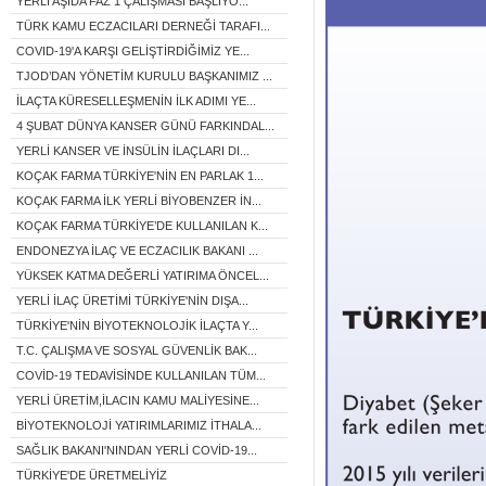
YERLİ AŞIDA FAZ 1 ÇALIŞMASI BAŞLIYO...
TÜRK KAMU ECZACILARI DERNEĞİ TARAFI...
COVID-19'A KARŞI GELİŞTİRDİĞİMİZ YE...
TJOD’DAN YÖNETİM KURULU BAŞKANIMIZ ...
İLAÇTA KÜRESELLEŞMENİN İLK ADIMI YE...
4 ŞUBAT DÜNYA KANSER GÜNÜ FARKINDAL...
YERLİ KANSER VE İNSÜLİN İLAÇLARI DI...
KOÇAK FARMA TÜRKİYE'NİN EN PARLAK 1...
KOÇAK FARMA İLK YERLİ BİYOBENZER İN...
KOÇAK FARMA TÜRKİYE’DE KULLANILAN K...
ENDONEZYA İLAÇ VE ECZACILIK BAKANI ...
YÜKSEK KATMA DEĞERLİ YATIRIMA ÖNCEL...
YERLİ İLAÇ ÜRETİMİ TÜRKİYE'NİN DIŞA...
TÜRKİYE'NİN BİYOTEKNOLOJİK İLAÇTA Y...
T.C. ÇALIŞMA VE SOSYAL GÜVENLİK BAK...
COVİD-19 TEDAVİSİNDE KULLANILAN TÜM...
YERLİ ÜRETİM,İLACIN KAMU MALİYESİNE...
BİYOTEKNOLOJİ YATIRIMLARIMIZ İTHALA...
SAĞLIK BAKANI'NINDAN YERLİ COVİD-19...
TÜRKİYE'DE ÜRETMELİYİZ