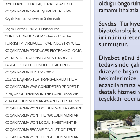
BİYOTEKNOLOJİK İLAÇ İHRACIYLA SEKTÖ...
KOÇAK FARMA AR-GE İŞBİRLİKLERİ ZİRV...
Koçak Farma Türkiye'nin Geleceğidir
Koçak Farma CPhI 2017 İstanbul'da
OUR LIST OF HONOUR "Istanbul Chambe...
TURKISH PHARMACEUTICAL INDUSTRY WIL...
KOÇAK FARMA PRODUCES BIOTECHNOLOGIC...
WE REALIZE OUR INVESTMENT TARGETS
TARGET IS BIOTECHNOLOGICAL DRUG
KOÇAK FARMA IS IN CPhl 2017
ECZACIBAŞI-BAXTER TRANSFERRED THE F...
KOÇAK FARMA WAS CONSIDERED PROPER F...
PLAQUE OF THANKS IN THE CONGRESS WH...
2014 GOLDEN MORTAR AWARDS CEREMONY
KOÇAK FARMA WON GOLDEN MORTAR AWARD...
KOÇAK FARMA WON THE "GOLDEN MORTAR ...
KOCAK FARMA WON LOCAL INVESTMENT IN...
KOÇAK FARMA BECAME FINALIST OF TENT...
KOCAK FARMA WON THE "GOLDEN MORTAR ...