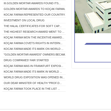
III.GOLDEN MORTAR AWARDS FOUND ITS...
GOLDEN MORTAR AWARDS TO KOÇAK FARMA...
KOCAK FARMA REPRESENTED OUR COUNTRY...
INVESTMENT ON LOCAL DRUG
THE HALAL CERTIFICATES FOR SOFT CAP...
THE HIGHEST RESEARCH AWARD WENT TO ...
KOÇAK FARMA WON THE INCENTIVE AWARD...
KOÇAK FARMA COVETS RIGHTS IN INTERN...
KOCAK FARMA MADE ITS MARK ON WORLD ...
"GOLDEN MORTAR AWARDS" OWNERS BECAM...
DRUG COMPANIES' FAIR STARTED
KOÇAK FARMA WAS IN FRANKFURT EXPOSI...
KOCAK FARMA MADE ITS MARK IN WORLD ...
WORLD DRUG EXPOSITION WAS OPENED IN...
OUR DEAR MINISTER OF HEALTH "PROF.D...
KOÇAK FARMA TOOK PLACE IN THE LIST ...