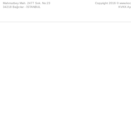
Mahmutbey Mah. 2477 Sok. No:23
Copyright 2016 ©
www.koc
34218 Bağcılar - İSTANBUL
KVKK Ayd