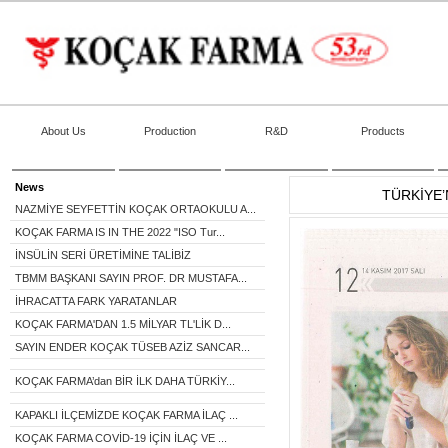
About Us
Production
R&D
Products
News
TÜRKİYE’
NAZMİYE SEYFETTİN KOÇAK ORTAOKULU A...
KOÇAK FARMA IS IN THE 2022 "ISO Tur...
İNSÜLİN SERİ ÜRETİMİNE TALİBİZ
TBMM BAŞKANI SAYIN PROF. DR MUSTAFA...
İHRACATTA FARK YARATANLAR
KOÇAK FARMA'DAN 1.5 MİLYAR TL'LİK D...
SAYIN ENDER KOÇAK TÜSEB AZİZ SANCAR...
KOÇAK FARMA’dan BİR İLK DAHA TÜRKİY...
KAPAKLI İLÇEMİZDE KOÇAK FARMA İLAÇ ...
KOÇAK FARMA COVİD-19 İÇİN İLAÇ VE ...