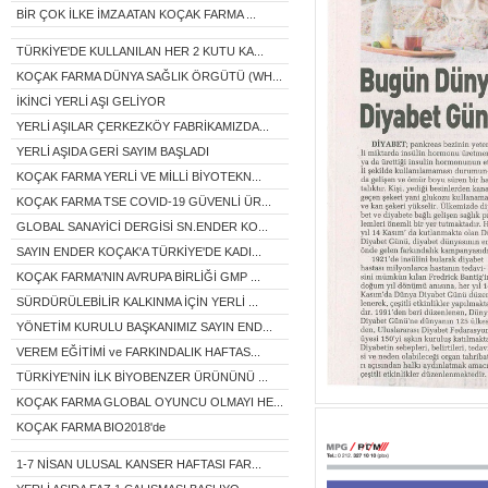
BİR ÇOK İLKE İMZA ATAN KOÇAK FARMA ...
TÜRKİYE'DE KULLANILAN HER 2 KUTU KA...
KOÇAK FARMA DÜNYA SAĞLIK ÖRGÜTÜ (WH...
İKİNCİ YERLİ AŞI GELİYOR
YERLİ AŞILAR ÇERKEZKÖY FABRİKAMIZDA...
YERLİ AŞIDA GERİ SAYIM BAŞLADI
KOÇAK FARMA YERLİ VE MİLLİ BİYOTEKN...
KOÇAK FARMA TSE COVID-19 GÜVENLİ ÜR...
GLOBAL SANAYİCİ DERGİSİ SN.ENDER KO...
SAYIN ENDER KOÇAK'A TÜRKİYE'DE KADI...
KOÇAK FARMA'NIN AVRUPA BİRLİĞİ GMP ...
SÜRDÜRÜLEBİLİR KALKINMA İÇİN YERLİ ...
YÖNETİM KURULU BAŞKANIMIZ SAYIN END...
VEREM EĞİTİMİ ve FARKINDALIK HAFTAS...
TÜRKİYE'NİN İLK BİYOBENZER ÜRÜNÜNÜ ...
KOÇAK FARMA GLOBAL OYUNCU OLMAYI HE...
KOÇAK FARMA BIO2018'de
1-7 NİSAN ULUSAL KANSER HAFTASI FAR...