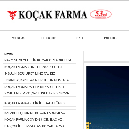
About Us
Production
R&D
Products
News
NAZMİYE SEYFETTİN KOÇAK ORTAOKULU A...
KOÇAK FARMA IS IN THE 2022 "ISO Tur...
İNSÜLİN SERİ ÜRETİMİNE TALİBİZ
TBMM BAŞKANI SAYIN PROF. DR MUSTAFA...
KOÇAK FARMA'DAN 1.5 MİLYAR TL'LİK D...
SAYIN ENDER KOÇAK TÜSEB AZİZ SANCAR...
KOÇAK FARMA’dan BİR İLK DAHA TÜRKİY...
KAPAKLI İLÇEMİZDE KOÇAK FARMA İLAÇ ...
KOÇAK FARMA COVİD-19 İÇİN İLAÇ VE ...
BİR ÇOK İLKE İMZA ATAN KOÇAK FARMA ...