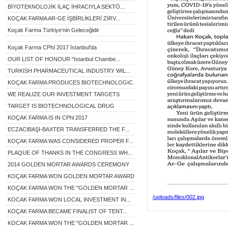
BİYOTEKNOLOJİK İLAÇ İHRACIYLA SEKTÖ...
KOÇAK FARMA AR-GE İŞBİRLİKLERİ ZİRV...
Koçak Farma Türkiye'nin Geleceğidir
Koçak Farma CPhI 2017 İstanbul'da
OUR LIST OF HONOUR "Istanbul Chambe...
TURKISH PHARMACEUTICAL INDUSTRY WIL...
KOÇAK FARMA PRODUCES BIOTECHNOLOGIC...
WE REALIZE OUR INVESTMENT TARGETS
TARGET IS BIOTECHNOLOGICAL DRUG
KOÇAK FARMA IS IN CPhl 2017
ECZACIBAŞI-BAXTER TRANSFERRED THE F...
KOÇAK FARMA WAS CONSIDERED PROPER F...
PLAQUE OF THANKS IN THE CONGRESS WH...
2014 GOLDEN MORTAR AWARDS CEREMONY
KOÇAK FARMA WON GOLDEN MORTAR AWARD...
KOÇAK FARMA WON THE "GOLDEN MORTAR ...
/uploads/files/002.jpg
KOCAK FARMA WON LOCAL INVESTMENT IN...
KOÇAK FARMA BECAME FINALIST OF TENT...
KOCAK FARMA WON THE "GOLDEN MORTAR ...