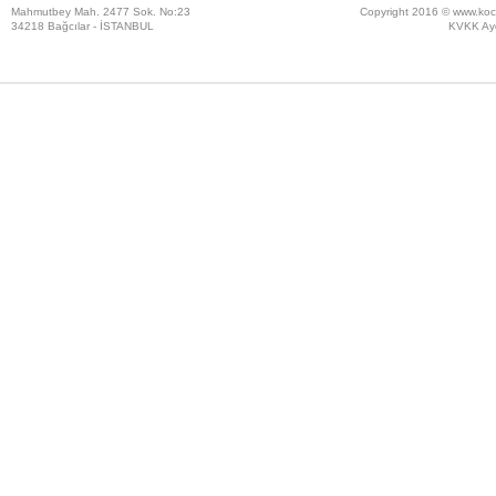
Mahmutbey Mah. 2477 Sok. No:23
Copyright 2016 ©
www.koc
34218 Bağcılar - İSTANBUL
KVKK Ayd