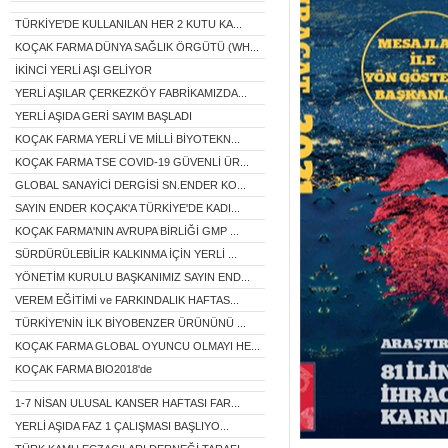
TÜRKİYE'DE KULLANILAN HER 2 KUTU KA...
KOÇAK FARMA DÜNYA SAĞLIK ÖRGÜTÜ (WH...
İKİNCİ YERLİ AŞI GELİYOR
YERLİ AŞILAR ÇERKEZKÖY FABRİKAMIZDA...
YERLİ AŞIDA GERİ SAYIM BAŞLADI
KOÇAK FARMA YERLİ VE MİLLİ BİYOTEKN...
KOÇAK FARMA TSE COVID-19 GÜVENLİ ÜR...
GLOBAL SANAYİCİ DERGİSİ SN.ENDER KO...
SAYIN ENDER KOÇAK'A TÜRKİYE'DE KADI...
KOÇAK FARMA'NIN AVRUPA BİRLİĞİ GMP ...
SÜRDÜRÜLEBİLİR KALKINMA İÇİN YERLİ ...
YÖNETİM KURULU BAŞKANIMIZ SAYIN END...
VEREM EĞİTİMİ ve FARKINDALIK HAFTAS...
TÜRKİYE'NİN İLK BİYOBENZER ÜRÜNÜNÜ ...
KOÇAK FARMA GLOBAL OYUNCU OLMAYI HE...
KOÇAK FARMA BIO2018'de
1-7 NİSAN ULUSAL KANSER HAFTASI FAR...
YERLİ AŞIDA FAZ 1 ÇALIŞMASI BAŞLIYO...