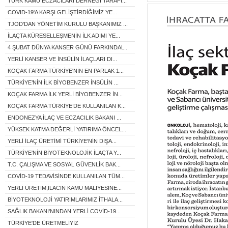
TÜRK KAMU ECZACILARI DERNEĞİ TARAFI...
COVID-19'A KARŞI GELİŞTİRDİĞİMİZ YE...
TJOD’DAN YÖNETİM KURULU BAŞKANIMIZ ...
İLAÇTA KÜRESELLEŞMENİN İLK ADIMI YE...
4 ŞUBAT DÜNYA KANSER GÜNÜ FARKINDAL...
YERLİ KANSER VE İNSÜLİN İLAÇLARI DI...
KOÇAK FARMA TÜRKİYE'NİN EN PARLAK 1...
TÜRKİYE’NİN İLK BİYOBENZER İNSÜLİN ...
KOÇAK FARMA İLK YERLİ BİYOBENZER İN...
KOÇAK FARMA TÜRKİYE’DE KULLANILAN K...
ENDONEZYA İLAÇ VE ECZACILIK BAKANI ...
YÜKSEK KATMA DEĞERLİ YATIRIMA ÖNCEL...
YERLİ İLAÇ ÜRETİMİ TÜRKİYE'NİN DIŞA...
TÜRKİYE'NİN BİYOTEKNOLOJİK İLAÇTA Y...
T.C. ÇALIŞMA VE SOSYAL GÜVENLİK BAK...
COVİD-19 TEDAVİSİNDE KULLANILAN TÜM...
YERLİ ÜRETİM,İLACIN KAMU MALİYESİNE...
BİYOTEKNOLOJİ YATIRIMLARIMIZ İTHALA...
SAĞLIK BAKANI'NINDAN YERLİ COVİD-19...
TÜRKİYE'DE ÜRETMELİYİZ