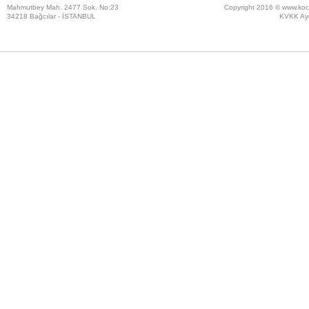
Mahmutbey Mah. 2477 Sok. No:23
Copyright 2016 ©
www.koc
34218 Bağcılar - İSTANBUL
KVKK Ayd