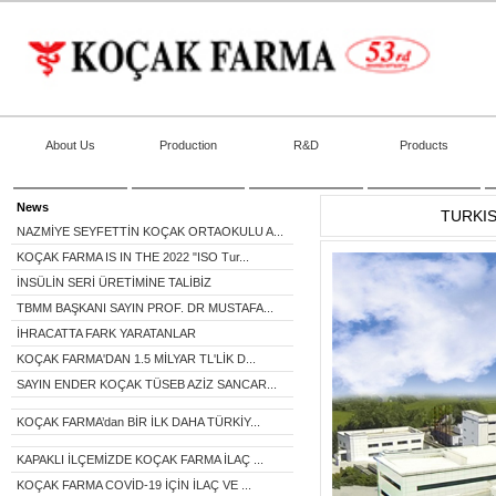
About Us
Production
R&D
Products
News
TURKI
NAZMİYE SEYFETTİN KOÇAK ORTAOKULU A...
KOÇAK FARMA IS IN THE 2022 "ISO Tur...
İNSÜLİN SERİ ÜRETİMİNE TALİBİZ
TBMM BAŞKANI SAYIN PROF. DR MUSTAFA...
İHRACATTA FARK YARATANLAR
KOÇAK FARMA'DAN 1.5 MİLYAR TL'LİK D...
SAYIN ENDER KOÇAK TÜSEB AZİZ SANCAR...
KOÇAK FARMA’dan BİR İLK DAHA TÜRKİY...
KAPAKLI İLÇEMİZDE KOÇAK FARMA İLAÇ ...
KOÇAK FARMA COVİD-19 İÇİN İLAÇ VE ...