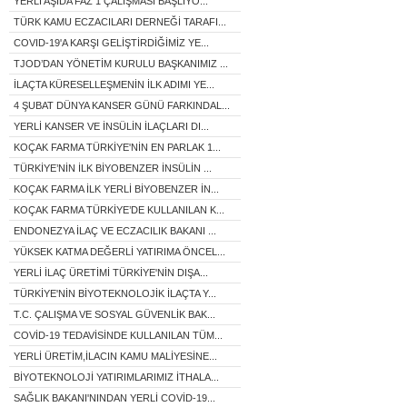
YERLİ AŞIDA FAZ 1 ÇALIŞMASI BAŞLIYO...
TÜRK KAMU ECZACILARI DERNEĞİ TARAFI...
COVID-19'A KARŞI GELİŞTİRDİĞİMİZ YE...
TJOD’DAN YÖNETİM KURULU BAŞKANIMIZ ...
İLAÇTA KÜRESELLEŞMENİN İLK ADIMI YE...
4 ŞUBAT DÜNYA KANSER GÜNÜ FARKINDAL...
YERLİ KANSER VE İNSÜLİN İLAÇLARI DI...
KOÇAK FARMA TÜRKİYE'NİN EN PARLAK 1...
TÜRKİYE’NİN İLK BİYOBENZER İNSÜLİN ...
KOÇAK FARMA İLK YERLİ BİYOBENZER İN...
KOÇAK FARMA TÜRKİYE’DE KULLANILAN K...
ENDONEZYA İLAÇ VE ECZACILIK BAKANI ...
YÜKSEK KATMA DEĞERLİ YATIRIMA ÖNCEL...
YERLİ İLAÇ ÜRETİMİ TÜRKİYE'NİN DIŞA...
TÜRKİYE'NİN BİYOTEKNOLOJİK İLAÇTA Y...
T.C. ÇALIŞMA VE SOSYAL GÜVENLİK BAK...
COVİD-19 TEDAVİSİNDE KULLANILAN TÜM...
YERLİ ÜRETİM,İLACIN KAMU MALİYESİNE...
BİYOTEKNOLOJİ YATIRIMLARIMIZ İTHALA...
SAĞLIK BAKANI'NINDAN YERLİ COVİD-19...