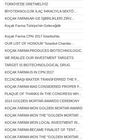
TÜRKİYE'DE ÜRETMELİYİZ
BİYOTEKNOLOJİK İLAÇ İHRACIYLA SEKTÖ...
KOÇAK FARMA AR-GE İŞBİRLİKLERİ ZİRV...
Koçak Farma Türkiye'nin Geleceğidir
Koçak Farma CPhI 2017 İstanbul'da
OUR LIST OF HONOUR "Istanbul Chambe...
KOÇAK FARMA PRODUCES BIOTECHNOLOGIC...
WE REALIZE OUR INVESTMENT TARGETS
TARGET IS BIOTECHNOLOGICAL DRUG
KOÇAK FARMA IS IN CPhl 2017
ECZACIBAŞI-BAXTER TRANSFERRED THE F...
KOÇAK FARMA WAS CONSIDERED PROPER F...
PLAQUE OF THANKS IN THE CONGRESS WH...
2014 GOLDEN MORTAR AWARDS CEREMONY
KOÇAK FARMA WON GOLDEN MORTAR AWARD...
KOÇAK FARMA WON THE "GOLDEN MORTAR ...
KOCAK FARMA WON LOCAL INVESTMENT IN...
KOÇAK FARMA BECAME FINALIST OF TENT...
KOCAK FARMA WON THE "GOLDEN MORTAR ...