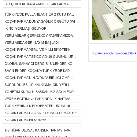
BİR ÇOK İLKE İMZA ATAN KOÇAK FARMA ...
TÜRKİYE'DE KULLANILAN HER 2 KUTU KA...
KOÇAK FARMA DÜNYA SAĞLIK ÖRGÜTÜ (WH...
İKİNCİ YERLİ AŞI GELİYOR
YERLİ AŞILAR ÇERKEZKÖY FABRİKAMIZDA...
YERLİ AŞIDA GERİ SAYIM BAŞLADI
KOÇAK FARMA YERLİ VE MİLLİ BİYOTEKN...
http://eczacidergisi.com.tr/tur
KOÇAK FARMA TSE COVID-19 GÜVENLİ ÜR...
GLOBAL SANAYİCİ DERGİSİ SN.ENDER KO...
SAYIN ENDER KOÇAK'A TÜRKİYE'DE KADI...
KOÇAK FARMA'NIN AVRUPA BİRLİĞİ GMP ...
SÜRDÜRÜLEBİLİR KALKINMA İÇİN YERLİ ...
YÖNETİM KURULU BAŞKANIMIZ SAYIN END...
VEREM EĞİTİMİ ve FARKINDALIK HAFTAS...
TÜRKİYE'NİN İLK BİYOBENZER ÜRÜNÜNÜ ...
KOÇAK FARMA GLOBAL OYUNCU OLMAYI HE...
KOÇAK FARMA BIO2018'de
1-7 NİSAN ULUSAL KANSER HAFTASI FAR...