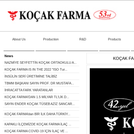
About Us
Production
R&D
Products
News
KOÇAK FA
NAZMİYE SEYFETTİN KOÇAK ORTAOKULU A...
KOÇAK FARMA IS IN THE 2022 "ISO Tur...
İNSÜLİN SERİ ÜRETİMİNE TALİBİZ
TBMM BAŞKANI SAYIN PROF. DR MUSTAFA...
İHRACATTA FARK YARATANLAR
KOÇAK FARMA'DAN 1.5 MİLYAR TL'LİK D...
SAYIN ENDER KOÇAK TÜSEB AZİZ SANCAR...
KOÇAK FARMA’dan BİR İLK DAHA TÜRKİY...
KAPAKLI İLÇEMİZDE KOÇAK FARMA İLAÇ ...
KOÇAK FARMA COVİD-19 İÇİN İLAÇ VE ...