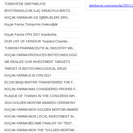
TÜRKİYE'DE ÜRETMELİYİZ
altinhavan.com/sonuclar/2013-
BİYOTEKNOLOJİK İLAÇ İHRACIYLA SEKTÖ...
KOÇAK FARMA AR-GE İŞBİRLİKLERİ ZİRV...
Koçak Farma Türkiye'nin Geleceğidir
Koçak Farma CPhI 2017 İstanbul'da
OUR LIST OF HONOUR "Istanbul Chambe...
TURKISH PHARMACEUTICAL INDUSTRY WIL...
KOÇAK FARMA PRODUCES BIOTECHNOLOGIC...
WE REALIZE OUR INVESTMENT TARGETS
TARGET IS BIOTECHNOLOGICAL DRUG
KOÇAK FARMA IS IN CPhl 2017
ECZACIBAŞI-BAXTER TRANSFERRED THE F...
KOÇAK FARMA WAS CONSIDERED PROPER F...
PLAQUE OF THANKS IN THE CONGRESS WH...
2014 GOLDEN MORTAR AWARDS CEREMONY
KOÇAK FARMA WON GOLDEN MORTAR AWARD...
KOCAK FARMA WON LOCAL INVESTMENT IN...
KOÇAK FARMA BECAME FINALIST OF TENT...
KOCAK FARMA WON THE "GOLDEN MORTAR ...