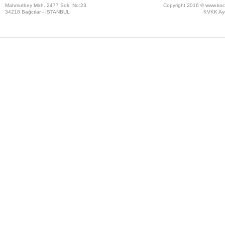
Mahmutbey Mah. 2477 Sok. No:23
Copyright 2016 ©
www.koc
34218 Bağcılar - İSTANBUL
KVKK Ayd