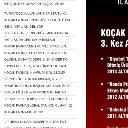
BİR ÇOK İLKE İMZA ATAN KOÇAK FARMA ...
TÜRKİYE'DE KULLANILAN HER 2 KUTU KA...
KOÇAK FARMA DÜNYA SAĞLIK ÖRGÜTÜ (WH...
İKİNCİ YERLİ AŞI GELİYOR
YERLİ AŞILAR ÇERKEZKÖY FABRİKAMIZDA...
YERLİ AŞIDA GERİ SAYIM BAŞLADI
KOÇAK FARMA YERLİ VE MİLLİ BİYOTEKN...
KOÇAK FARMA TSE COVID-19 GÜVENLİ ÜR...
GLOBAL SANAYİCİ DERGİSİ SN.ENDER KO...
SAYIN ENDER KOÇAK'A TÜRKİYE'DE KADI...
KOÇAK FARMA'NIN AVRUPA BİRLİĞİ GMP ...
SÜRDÜRÜLEBİLİR KALKINMA İÇİN YERLİ ...
YÖNETİM KURULU BAŞKANIMIZ SAYIN END...
VEREM EĞİTİMİ ve FARKINDALIK HAFTAS...
TÜRKİYE'NİN İLK BİYOBENZER ÜRÜNÜNÜ ...
KOÇAK FARMA GLOBAL OYUNCU OLMAYI HE...
KOÇAK FARMA BIO2018'de
1-7 NİSAN ULUSAL KANSER HAFTASI FAR...