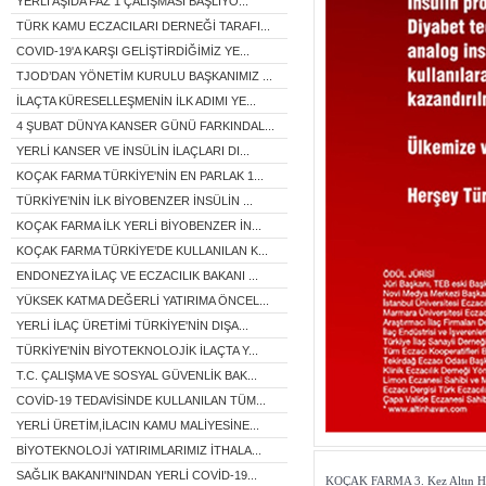
YERLİ AŞIDA FAZ 1 ÇALIŞMASI BAŞLIYO...
TÜRK KAMU ECZACILARI DERNEĞİ TARAFI...
COVID-19'A KARŞI GELİŞTİRDİĞİMİZ YE...
TJOD’DAN YÖNETİM KURULU BAŞKANIMIZ ...
İLAÇTA KÜRESELLEŞMENİN İLK ADIMI YE...
4 ŞUBAT DÜNYA KANSER GÜNÜ FARKINDAL...
YERLİ KANSER VE İNSÜLİN İLAÇLARI DI...
KOÇAK FARMA TÜRKİYE'NİN EN PARLAK 1...
TÜRKİYE’NİN İLK BİYOBENZER İNSÜLİN ...
KOÇAK FARMA İLK YERLİ BİYOBENZER İN...
KOÇAK FARMA TÜRKİYE’DE KULLANILAN K...
ENDONEZYA İLAÇ VE ECZACILIK BAKANI ...
YÜKSEK KATMA DEĞERLİ YATIRIMA ÖNCEL...
YERLİ İLAÇ ÜRETİMİ TÜRKİYE'NİN DIŞA...
TÜRKİYE'NİN BİYOTEKNOLOJİK İLAÇTA Y...
T.C. ÇALIŞMA VE SOSYAL GÜVENLİK BAK...
COVİD-19 TEDAVİSİNDE KULLANILAN TÜM...
YERLİ ÜRETİM,İLACIN KAMU MALİYESİNE...
BİYOTEKNOLOJİ YATIRIMLARIMIZ İTHALA...
SAĞLIK BAKANI'NINDAN YERLİ COVİD-19...
KOÇAK FARMA 3. Kez Altın Ha