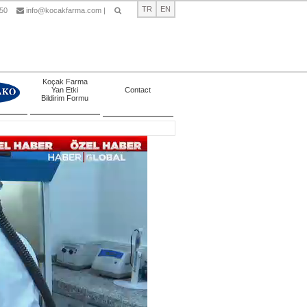
TR
EN
 50
info@kocakfarma.com
|
Ara
Koçak Farma
Yan Etki
Contact
Bildirim Formu