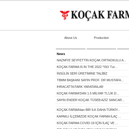
About Us
Production
News
NAZMİYE SEYFETTİN KOÇAK ORTAOKULU A...
KOÇAK FARMA IS IN THE 2022 "ISO Tur...
İNSÜLİN SERİ ÜRETİMİNE TALİBİZ
TBMM BAŞKANI SAYIN PROF. DR MUSTAFA...
İHRACATTA FARK YARATANLAR
KOÇAK FARMA'DAN 1.5 MİLYAR TL'LİK D...
SAYIN ENDER KOÇAK TÜSEB AZİZ SANCAR...
KOÇAK FARMA’dan BİR İLK DAHA TÜRKİY...
KAPAKLI İLÇEMİZDE KOÇAK FARMA İLAÇ ...
KOÇAK FARMA COVİD-19 İÇİN İLAÇ VE ...