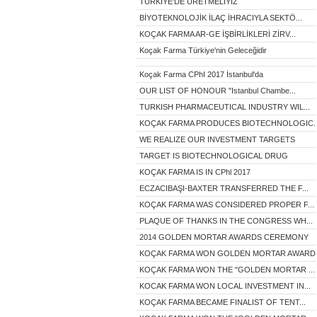
TÜRKİYE'DE ÜRETMELİYİZ
BİYOTEKNOLOJİK İLAÇ İHRACIYLA SEKTÖ...
KOÇAK FARMA AR-GE İŞBİRLİKLERİ ZİRV...
Koçak Farma Türkiye'nin Geleceğidir
Koçak Farma CPhI 2017 İstanbul'da
OUR LIST OF HONOUR "Istanbul Chambe...
TURKISH PHARMACEUTICAL INDUSTRY WIL...
KOÇAK FARMA PRODUCES BIOTECHNOLOGIC..
WE REALIZE OUR INVESTMENT TARGETS
TARGET IS BIOTECHNOLOGICAL DRUG
KOÇAK FARMA IS IN CPhl 2017
ECZACIBAŞI-BAXTER TRANSFERRED THE F...
KOÇAK FARMA WAS CONSIDERED PROPER F...
PLAQUE OF THANKS IN THE CONGRESS WH...
2014 GOLDEN MORTAR AWARDS CEREMONY
KOÇAK FARMA WON GOLDEN MORTAR AWARD.
KOÇAK FARMA WON THE "GOLDEN MORTAR ...
KOCAK FARMA WON LOCAL INVESTMENT IN...
KOÇAK FARMA BECAME FINALIST OF TENT...