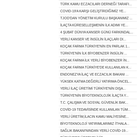
TÜRK KAMU ECZACILARI DERNEĞİ TARAFI...
COVID-19'A KARŞI GELİŞTİRDİĞİMİZ YE...
TJOD’DAN YÖNETİM KURULU BAŞKANIMIZ ...
İLAÇTA KÜRESELLEŞMENİN İLK ADIMI YE...
4 ŞUBAT DÜNYA KANSER GÜNÜ FARKINDAL...
YERLİ KANSER VE İNSÜLİN İLAÇLARI DI...
KOÇAK FARMA TÜRKİYE'NİN EN PARLAK 1...
TÜRKİYE’NİN İLK BİYOBENZER İNSÜLİN ...
KOÇAK FARMA İLK YERLİ BİYOBENZER İN...
KOÇAK FARMA TÜRKİYE’DE KULLANILAN K...
ENDONEZYA İLAÇ VE ECZACILIK BAKANI ...
YÜKSEK KATMA DEĞERLİ YATIRIMA ÖNCEL...
YERLİ İLAÇ ÜRETİMİ TÜRKİYE'NİN DIŞA...
TÜRKİYE'NİN BİYOTEKNOLOJİK İLAÇTA Y...
T.C. ÇALIŞMA VE SOSYAL GÜVENLİK BAK...
COVİD-19 TEDAVİSİNDE KULLANILAN TÜM...
YERLİ ÜRETİM,İLACIN KAMU MALİYESİNE...
BİYOTEKNOLOJİ YATIRIMLARIMIZ İTHALA...
SAĞLIK BAKANI'NINDAN YERLİ COVİD-19...