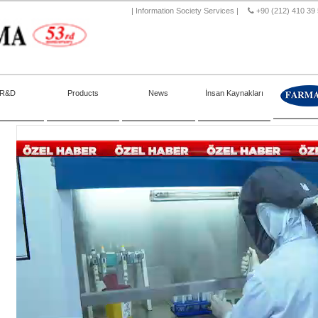
|
Information Society Services
|
+90 (212) 410 39
R&D
Products
News
İnsan Kaynakları