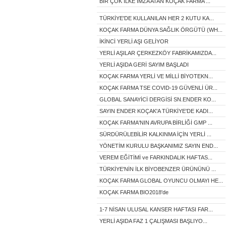
BİR ÇOK İLKE İMZA ATAN KOÇAK FARMA ...
TÜRKİYE'DE KULLANILAN HER 2 KUTU KA...
KOÇAK FARMA DÜNYA SAĞLIK ÖRGÜTÜ (WH...
İKİNCİ YERLİ AŞI GELİYOR
YERLİ AŞILAR ÇERKEZKÖY FABRİKAMIZDA...
YERLİ AŞIDA GERİ SAYIM BAŞLADI
KOÇAK FARMA YERLİ VE MİLLİ BİYOTEKN...
KOÇAK FARMA TSE COVID-19 GÜVENLİ ÜR...
GLOBAL SANAYİCİ DERGİSİ SN.ENDER KO...
SAYIN ENDER KOÇAK'A TÜRKİYE'DE KADI...
KOÇAK FARMA'NIN AVRUPA BİRLİĞİ GMP ...
SÜRDÜRÜLEBİLİR KALKINMA İÇİN YERLİ ...
YÖNETİM KURULU BAŞKANIMIZ SAYIN END...
VEREM EĞİTİMİ ve FARKINDALIK HAFTAS...
TÜRKİYE'NİN İLK BİYOBENZER ÜRÜNÜNÜ ...
KOÇAK FARMA GLOBAL OYUNCU OLMAYI HE...
KOÇAK FARMA BIO2018'de
1-7 NİSAN ULUSAL KANSER HAFTASI FAR...
YERLİ AŞIDA FAZ 1 ÇALIŞMASI BAŞLIYO...