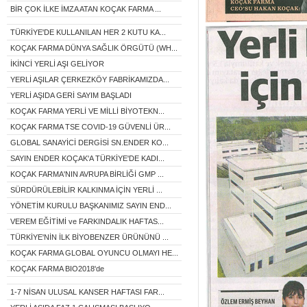
BİR ÇOK İLKE İMZA ATAN KOÇAK FARMA ...
TÜRKİYE'DE KULLANILAN HER 2 KUTU KA...
KOÇAK FARMA DÜNYA SAĞLIK ÖRGÜTÜ (WH...
İKİNCİ YERLİ AŞI GELİYOR
YERLİ AŞILAR ÇERKEZKÖY FABRİKAMIZDA...
YERLİ AŞIDA GERİ SAYIM BAŞLADI
KOÇAK FARMA YERLİ VE MİLLİ BİYOTEKN...
KOÇAK FARMA TSE COVID-19 GÜVENLİ ÜR...
GLOBAL SANAYİCİ DERGİSİ SN.ENDER KO...
SAYIN ENDER KOÇAK'A TÜRKİYE'DE KADI...
KOÇAK FARMA'NIN AVRUPA BİRLİĞİ GMP ...
SÜRDÜRÜLEBİLİR KALKINMA İÇİN YERLİ ...
YÖNETİM KURULU BAŞKANIMIZ SAYIN END...
VEREM EĞİTİMİ ve FARKINDALIK HAFTAS...
TÜRKİYE'NİN İLK BİYOBENZER ÜRÜNÜNÜ ...
KOÇAK FARMA GLOBAL OYUNCU OLMAYI HE...
KOÇAK FARMA BIO2018'de
1-7 NİSAN ULUSAL KANSER HAFTASI FAR...