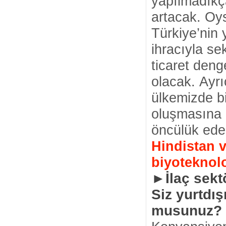
yapılmadıkça
artacak. Oy
Türkiye’nin 
ihracıyla se
ticaret deng
olacak. Ayrı
ülkemizde bi
oluşmasına 
öncülük ede
Hindistan v
biyoteknolo
►İlaç sekt
Siz yurtdı
musunuz?