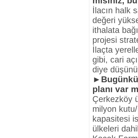
mısınız, bu 
İlacın halk 
değeri yükse
ithalata bağ
projesi str
İlaçta yerell
gibi, cari a
diye düşünü
►Bugünkü ü
planı var 
Çerkezköy ür
milyon kutu/
kapasitesi is
ülkeleri dah