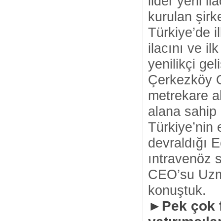
lider yerli i
kurulan şirk
Türkiye’de i
ilacını ve il
yenilikçi gel
Çerkezköy O
metrekare a
alana sahip 
Türkiye’nin 
devraldığı 
ıntravenöz 
CEO’su Uzm.
konuştuk.
►Pek çok f