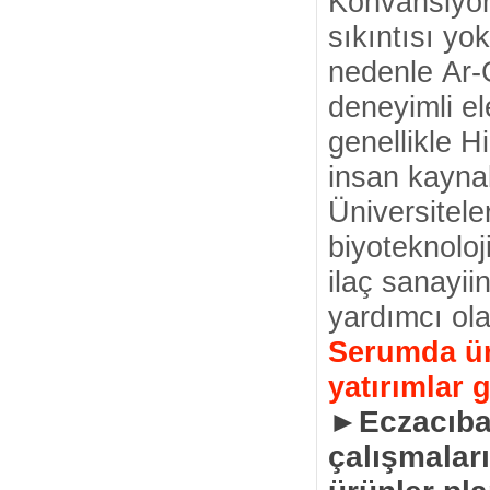
Konvansiyonel
sıkıntısı yo
nedenle Ar-
deneyimli e
genellikle H
insan kaynak
Üniversitele
biyoteknoloji
ilaç sanayii
yardımcı ola
Serumda üre
yatırımlar 
►Eczacıbaş
çalışmaları