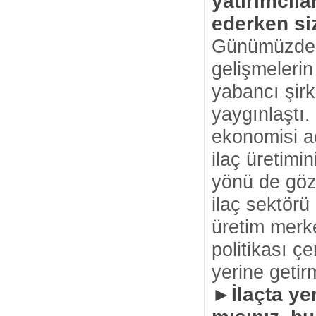
yatırımcıla
ederken siz
Günümüzde, 
gelişmelerin
yabancı şirk
yaygınlaştı.
ekonomisi aç
ilaç üretimin
yönü de göz 
ilaç sektörü
üretim merke
politikası ç
yerine getir
►İlaçta yer