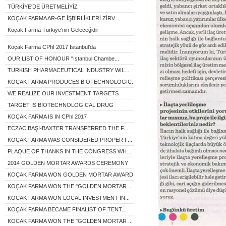
TÜRKİYE'DE ÜRETMELİYİZ
KOÇAK FARMA AR-GE İŞBİRLİKLERİ ZİRV...
Koçak Farma Türkiye'nin Geleceğidir
Koçak Farma CPhI 2017 İstanbul'da
OUR LIST OF HONOUR "Istanbul Chambe...
TURKISH PHARMACEUTICAL INDUSTRY WIL...
KOÇAK FARMA PRODUCES BIOTECHNOLOGIC...
WE REALIZE OUR INVESTMENT TARGETS
TARGET IS BIOTECHNOLOGICAL DRUG
KOÇAK FARMA IS IN CPhl 2017
ECZACIBAŞI-BAXTER TRANSFERRED THE F...
KOÇAK FARMA WAS CONSIDERED PROPER F...
PLAQUE OF THANKS IN THE CONGRESS WH...
2014 GOLDEN MORTAR AWARDS CEREMONY
KOÇAK FARMA WON GOLDEN MORTAR AWARD...
KOÇAK FARMA WON THE "GOLDEN MORTAR ...
KOCAK FARMA WON LOCAL INVESTMENT IN...
KOÇAK FARMA BECAME FINALIST OF TENT...
KOCAK FARMA WON THE "GOLDEN MORTAR ...