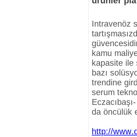
ürünler pla
Intravenöz s
tartışmasızd
güvencesidir,
kamu maliye
kapasite ile
bazı solüsyo
trendine gir
serum tekno
Eczacıbaşı-
da öncülük 
http://www.d