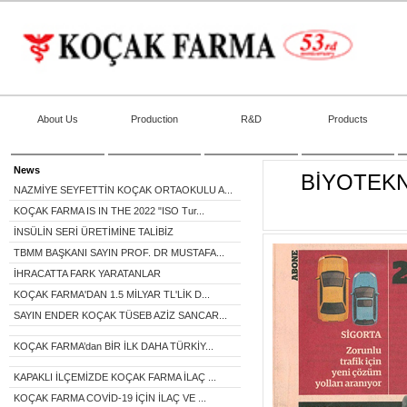
About Us
Production
R&D
Products
News
BİYOTEKN
NAZMİYE SEYFETTİN KOÇAK ORTAOKULU A...
KOÇAK FARMA IS IN THE 2022 "ISO Tur...
İNSÜLİN SERİ ÜRETİMİNE TALİBİZ
TBMM BAŞKANI SAYIN PROF. DR MUSTAFA...
İHRACATTA FARK YARATANLAR
KOÇAK FARMA'DAN 1.5 MİLYAR TL'LİK D...
SAYIN ENDER KOÇAK TÜSEB AZİZ SANCAR...
KOÇAK FARMA’dan BİR İLK DAHA TÜRKİY...
KAPAKLI İLÇEMİZDE KOÇAK FARMA İLAÇ ...
KOÇAK FARMA COVİD-19 İÇİN İLAÇ VE ...