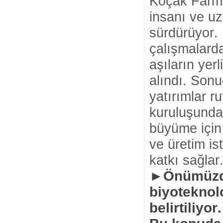
Koçak Farma
insanı ve uz
sürdürüyor. Ü
çalışmalarda
aşıların yer
alındı. Sonu
yatırımlar r
kuruluşundan
büyüme için 
ve üretim is
katkı sağlar
►Önümüzde
biyoteknolo
belirtiliyo