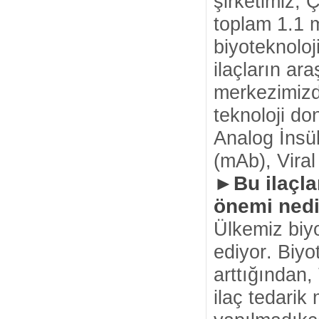
şirketimiz;
toplam 1.1 m
biyoteknoloji
ilaçların ar
merkezimizde
teknoloji do
Analog İnsül
(mAb), Viral 
►Bu ilaçlar
önemi nedi
Ülkemiz biyo
ediyor. Biyo
arttığından,
ilaç tedarik 