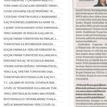
YERLİ AŞIDA FAZ 1 ÇALIŞMASI BAŞLIYO...
TÜRK KAMU ECZACILARI DERNEĞİ TARAFI...
COVID-19'A KARŞI GELİŞTİRDİĞİMİZ YE...
TJOD’DAN YÖNETİM KURULU BAŞKANIMIZ ...
İLAÇTA KÜRESELLEŞMENİN İLK ADIMI YE...
4 ŞUBAT DÜNYA KANSER GÜNÜ FARKINDAL...
YERLİ KANSER VE İNSÜLİN İLAÇLARI DI...
KOÇAK FARMA TÜRKİYE'NİN EN PARLAK 1...
TÜRKİYE’NİN İLK BİYOBENZER İNSÜLİN ...
KOÇAK FARMA İLK YERLİ BİYOBENZER İN...
KOÇAK FARMA TÜRKİYE’DE KULLANILAN K...
ENDONEZYA İLAÇ VE ECZACILIK BAKANI ...
YÜKSEK KATMA DEĞERLİ YATIRIMA ÖNCEL...
YERLİ İLAÇ ÜRETİMİ TÜRKİYE'NİN DIŞA...
TÜRKİYE'NİN BİYOTEKNOLOJİK İLAÇTA Y...
T.C. ÇALIŞMA VE SOSYAL GÜVENLİK BAK...
COVİD-19 TEDAVİSİNDE KULLANILAN TÜM...
YERLİ ÜRETİM,İLACIN KAMU MALİYESİNE...
BİYOTEKNOLOJİ YATIRIMLARIMIZ İTHALA...
SAĞLIK BAKANI'NINDAN YERLİ COVİD-19...