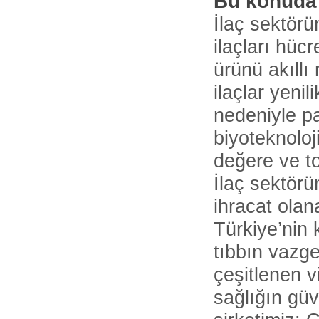
Bu konuda b
İlaç sektörü
ilaçları hüc
ürünü akıllı
ilaçlar yenil
nedeniyle pa
biyoteknoloj
değere ve to
İlaç sektörü
ihracat olan
Türkiye’nin
tıbbın vazg
çeşitlenen v
sağlığın güv