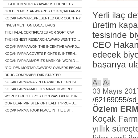
III.GOLDEN MORTAR AWARDS FOUND ITS...
GOLDEN MORTAR AWARDS TO KOÇAK FARMA...
Yerli ilaç d
KOCAK FARMA REPRESENTED OUR COUNTRY...
üretim kapas
INVESTMENT ON LOCAL DRUG
tesisinde bi
THE HALAL CERTIFICATES FOR SOFT CAP...
THE HIGHEST RESEARCH AWARD WENT TO ...
CEO Hakan 
KOÇAK FARMA WON THE INCENTIVE AWARD...
edecek biyo
KOÇAK FARMA COVETS RIGHTS IN INTERN...
KOCAK FARMA MADE ITS MARK ON WORLD ...
başarıya ula
"GOLDEN MORTAR AWARDS" OWNERS BECAM...
DRUG COMPANIES' FAIR STARTED
A
A
+
-
KOÇAK FARMA WAS IN FRANKFURT EXPOSI...
03 Mayıs 201
KOCAK FARMA MADE ITS MARK IN WORLD ...
WORLD DRUG EXPOSITION WAS OPENED IN...
/62169055/sd
OUR DEAR MINISTER OF HEALTH "PROF.D...
Özlem ER
KOÇAK FARMA TOOK PLACE IN THE LIST ...
Koçak Farm
yıllık süreç