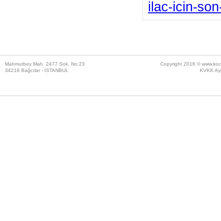
ilac-icin-so
Mahmutbey Mah. 2477 Sok. No:23
Copyright 2016 ©
www.koc
34218 Bağcılar - İSTANBUL
KVKK Ayd