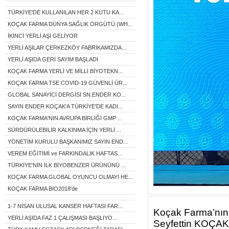
TÜRKİYE'DE KULLANILAN HER 2 KUTU KA...
KOÇAK FARMA DÜNYA SAĞLIK ÖRGÜTÜ (WH...
İKİNCİ YERLİ AŞI GELİYOR
YERLİ AŞILAR ÇERKEZKÖY FABRİKAMIZDA...
YERLİ AŞIDA GERİ SAYIM BAŞLADI
KOÇAK FARMA YERLİ VE MİLLİ BİYOTEKN...
KOÇAK FARMA TSE COVID-19 GÜVENLİ ÜR...
GLOBAL SANAYİCİ DERGİSİ SN.ENDER KO...
SAYIN ENDER KOÇAK'A TÜRKİYE'DE KADI...
KOÇAK FARMA'NIN AVRUPA BİRLİĞİ GMP ...
SÜRDÜRÜLEBİLİR KALKINMA İÇİN YERLİ ...
YÖNETİM KURULU BAŞKANIMIZ SAYIN END...
VEREM EĞİTİMİ ve FARKINDALIK HAFTAS...
TÜRKİYE'NİN İLK BİYOBENZER ÜRÜNÜNÜ ...
KOÇAK FARMA GLOBAL OYUNCU OLMAYI HE...
KOÇAK FARMA BIO2018'de
1-7 NİSAN ULUSAL KANSER HAFTASI FAR...
Koçak Farma’nın 
YERLİ AŞIDA FAZ 1 ÇALIŞMASI BAŞLIYO...
Seyfettin KOÇAK h