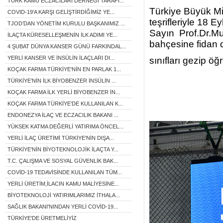
TÜRK KAMU ECZACILARI DERNEĞİ TARAFI...
Türkiye Büyük Mi
COVID-19'A KARŞI GELİŞTİRDİĞİMİZ YE...
teşrifleriyle 18 
TJOD’DAN YÖNETİM KURULU BAŞKANIMIZ ...
Sayın Prof.Dr.Mu
İLAÇTA KÜRESELLEŞMENİN İLK ADIMI YE...
bahçesine fidan d
4 ŞUBAT DÜNYA KANSER GÜNÜ FARKINDAL...
YERLİ KANSER VE İNSÜLİN İLAÇLARI DI...
sınıfları gezip öğr
KOÇAK FARMA TÜRKİYE'NİN EN PARLAK 1...
TÜRKİYE’NİN İLK BİYOBENZER İNSÜLİN ...
KOÇAK FARMA İLK YERLİ BİYOBENZER İN...
KOÇAK FARMA TÜRKİYE’DE KULLANILAN K...
ENDONEZYA İLAÇ VE ECZACILIK BAKANI ...
YÜKSEK KATMA DEĞERLİ YATIRIMA ÖNCEL...
YERLİ İLAÇ ÜRETİMİ TÜRKİYE'NİN DIŞA...
TÜRKİYE'NİN BİYOTEKNOLOJİK İLAÇTA Y...
T.C. ÇALIŞMA VE SOSYAL GÜVENLİK BAK...
COVİD-19 TEDAVİSİNDE KULLANILAN TÜM...
YERLİ ÜRETİM,İLACIN KAMU MALİYESİNE...
BİYOTEKNOLOJİ YATIRIMLARIMIZ İTHALA...
SAĞLIK BAKANI'NINDAN YERLİ COVİD-19...
TÜRKİYE'DE ÜRETMELİYİZ