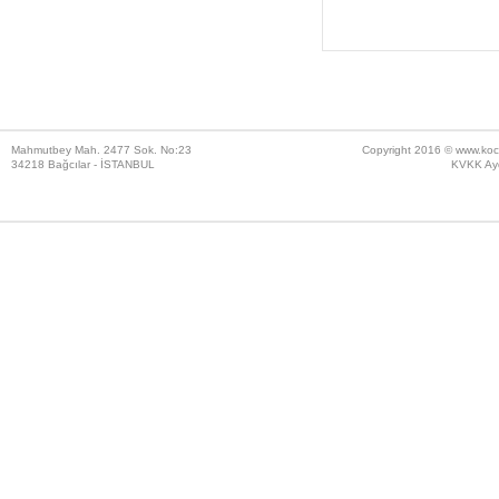
Mahmutbey Mah. 2477 Sok. No:23
Copyright 2016 ©
www.koc
34218 Bağcılar - İSTANBUL
KVKK Ayd