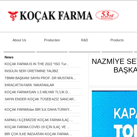
About Us
Production
R&D
Products
News
NAZMİYE SE
KOÇAK FARMA IS IN THE 2022 "ISO Tur...
BAŞKA
İNSÜLİN SERİ ÜRETİMİNE TALİBİZ
TBMM BAŞKANI SAYIN PROF. DR MUSTAFA...
İHRACATTA FARK YARATANLAR
KOÇAK FARMA'DAN 1.5 MİLYAR TL'LİK D...
SAYIN ENDER KOÇAK TÜSEB AZİZ SANCAR...
KOÇAK FARMA’dan BİR İLK DAHA TÜRKİY...
KAPAKLI İLÇEMİZDE KOÇAK FARMA İLAÇ ...
KOÇAK FARMA COVİD-19 İÇİN İLAÇ VE ...
BİR ÇOK İLKE İMZA ATAN KOÇAK FARMA ...