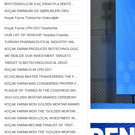
BİYOTEKNOLOJİK İLAÇ İHRACIYLA SEKTÖ...
KOÇAK FARMA AR-GE İŞBİRLİKLERİ ZİRV...
Koçak Farma Türkiye'nin Geleceğidir
Koçak Farma CPhI 2017 İstanbul'da
OUR LIST OF HONOUR "Istanbul Chambe...
TURKISH PHARMACEUTICAL INDUSTRY WIL...
KOÇAK FARMA PRODUCES BIOTECHNOLOGIC...
WE REALIZE OUR INVESTMENT TARGETS
TARGET IS BIOTECHNOLOGICAL DRUG
KOÇAK FARMA IS IN CPhl 2017
ECZACIBAŞI-BAXTER TRANSFERRED THE F...
KOÇAK FARMA WAS CONSIDERED PROPER F...
PLAQUE OF THANKS IN THE CONGRESS WH...
2014 GOLDEN MORTAR AWARDS CEREMONY
KOÇAK FARMA WON GOLDEN MORTAR AWARD...
KOÇAK FARMA WON THE "GOLDEN MORTAR ...
KOCAK FARMA WON LOCAL INVESTMENT IN...
KOÇAK FARMA BECAME FINALIST OF TENT...
KOCAK FARMA WON THE "GOLDEN MORTAR ...