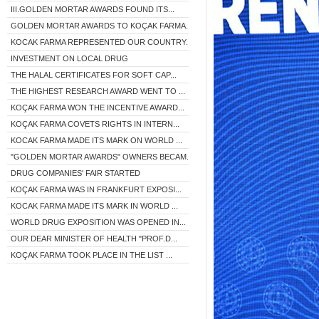
III.GOLDEN MORTAR AWARDS FOUND ITS...
GOLDEN MORTAR AWARDS TO KOÇAK FARMA...
KOCAK FARMA REPRESENTED OUR COUNTRY...
INVESTMENT ON LOCAL DRUG
THE HALAL CERTIFICATES FOR SOFT CAP...
THE HIGHEST RESEARCH AWARD WENT TO ...
KOÇAK FARMA WON THE INCENTIVE AWARD...
KOÇAK FARMA COVETS RIGHTS IN INTERN...
KOCAK FARMA MADE ITS MARK ON WORLD ...
"GOLDEN MORTAR AWARDS" OWNERS BECAM...
DRUG COMPANIES' FAIR STARTED
KOÇAK FARMA WAS IN FRANKFURT EXPOSI...
KOCAK FARMA MADE ITS MARK IN WORLD ...
WORLD DRUG EXPOSITION WAS OPENED IN...
OUR DEAR MINISTER OF HEALTH "PROF.D...
KOÇAK FARMA TOOK PLACE IN THE LIST ...