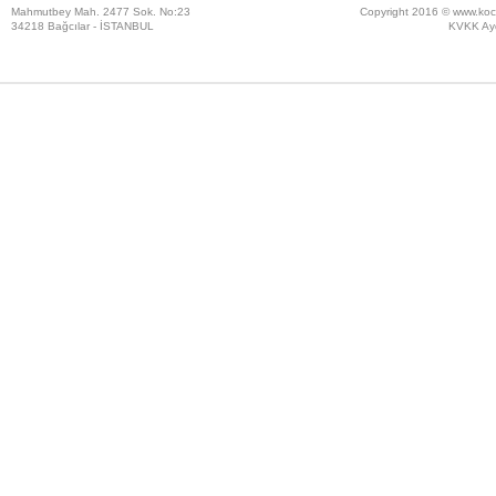
Mahmutbey Mah. 2477 Sok. No:23
Copyright 2016 ©
www.koc
34218 Bağcılar - İSTANBUL
KVKK Ayd