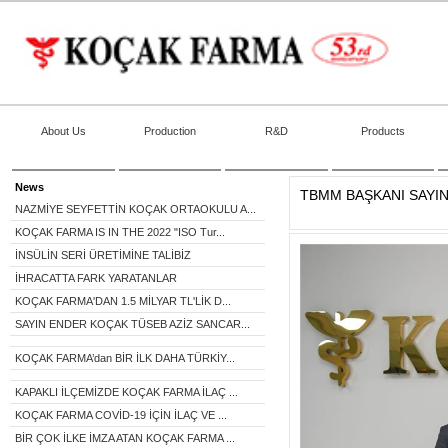
About Us
Production
R&D
Products
News
TBMM BAŞKANI SAYIN
NAZMİYE SEYFETTİN KOÇAK ORTAOKULU A...
KOÇAK FARMA IS IN THE 2022 "ISO Tur...
İNSÜLİN SERİ ÜRETİMİNE TALİBİZ
İHRACATTA FARK YARATANLAR
KOÇAK FARMA'DAN 1.5 MİLYAR TL'LİK D...
SAYIN ENDER KOÇAK TÜSEB AZİZ SANCAR...
KOÇAK FARMA’dan BİR İLK DAHA TÜRKİY...
KAPAKLI İLÇEMİZDE KOÇAK FARMA İLAÇ ...
KOÇAK FARMA COVİD-19 İÇİN İLAÇ VE ...
BİR ÇOK İLKE İMZA ATAN KOÇAK FARMA ...