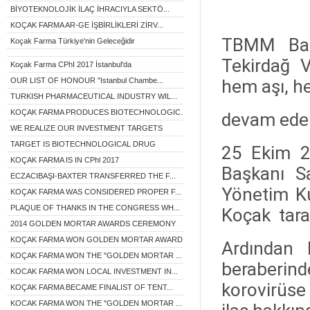
BİYOTEKNOLOJİK İLAÇ İHRACIYLA SEKTÖ...
KOÇAK FARMA AR-GE İŞBİRLİKLERİ ZİRV...
TBMM Baş
Koçak Farma Türkiye'nin Geleceğidir
Tekirdağ V
Koçak Farma CPhI 2017 İstanbul'da
OUR LIST OF HONOUR "Istanbul Chambe...
hem aşı, he
TURKISH PHARMACEUTICAL INDUSTRY WIL...
KOÇAK FARMA PRODUCES BIOTECHNOLOGIC...
devam eden 
WE REALIZE OUR INVESTMENT TARGETS
TARGET IS BIOTECHNOLOGICAL DRUG
25 Ekim 2
KOÇAK FARMA IS IN CPhl 2017
Başkanı S
ECZACIBAŞI-BAXTER TRANSFERRED THE F...
Yönetim K
KOÇAK FARMA WAS CONSIDERED PROPER F...
PLAQUE OF THANKS IN THE CONGRESS WH...
Koçak taraf
2014 GOLDEN MORTAR AWARDS CEREMONY
KOÇAK FARMA WON GOLDEN MORTAR AWARD...
Ardından M
KOÇAK FARMA WON THE "GOLDEN MORTAR ...
beraberin
KOCAK FARMA WON LOCAL INVESTMENT IN...
korovirüse
KOÇAK FARMA BECAME FINALIST OF TENT...
KOCAK FARMA WON THE "GOLDEN MORTAR ...