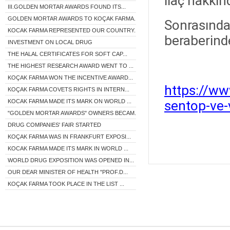
ilaç hakkınd
III.GOLDEN MORTAR AWARDS FOUND ITS...
GOLDEN MORTAR AWARDS TO KOÇAK FARMA...
Sonrasında
KOCAK FARMA REPRESENTED OUR COUNTRY...
beraberinde
INVESTMENT ON LOCAL DRUG
THE HALAL CERTIFICATES FOR SOFT CAP...
THE HIGHEST RESEARCH AWARD WENT TO ...
KOÇAK FARMA WON THE INCENTIVE AWARD...
https://ww
KOÇAK FARMA COVETS RIGHTS IN INTERN...
KOCAK FARMA MADE ITS MARK ON WORLD ...
sentop-ve-
"GOLDEN MORTAR AWARDS" OWNERS BECAM...
DRUG COMPANIES' FAIR STARTED
KOÇAK FARMA WAS IN FRANKFURT EXPOSI...
KOCAK FARMA MADE ITS MARK IN WORLD ...
WORLD DRUG EXPOSITION WAS OPENED IN...
OUR DEAR MINISTER OF HEALTH "PROF.D...
KOÇAK FARMA TOOK PLACE IN THE LIST ...