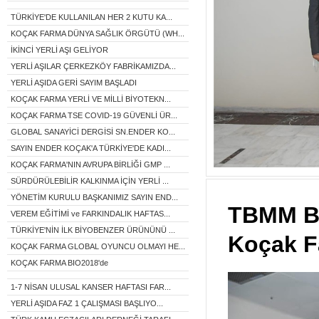
TÜRKİYE'DE KULLANILAN HER 2 KUTU KA...
KOÇAK FARMA DÜNYA SAĞLIK ÖRGÜTÜ (WH...
İKİNCİ YERLİ AŞI GELİYOR
YERLİ AŞILAR ÇERKEZKÖY FABRİKAMIZDA...
YERLİ AŞIDA GERİ SAYIM BAŞLADI
KOÇAK FARMA YERLİ VE MİLLİ BİYOTEKN...
KOÇAK FARMA TSE COVID-19 GÜVENLİ ÜR...
GLOBAL SANAYİCİ DERGİSİ SN.ENDER KO...
SAYIN ENDER KOÇAK'A TÜRKİYE'DE KADI...
KOÇAK FARMA'NIN AVRUPA BİRLİĞİ GMP ...
SÜRDÜRÜLEBİLİR KALKINMA İÇİN YERLİ ...
YÖNETİM KURULU BAŞKANIMIZ SAYIN END...
TBMM Ba
VEREM EĞİTİMİ ve FARKINDALIK HAFTAS...
TÜRKİYE'NİN İLK BİYOBENZER ÜRÜNÜNÜ ...
Koçak Fa
KOÇAK FARMA GLOBAL OYUNCU OLMAYI HE...
KOÇAK FARMA BIO2018'de
1-7 NİSAN ULUSAL KANSER HAFTASI FAR...
YERLİ AŞIDA FAZ 1 ÇALIŞMASI BAŞLIYO...