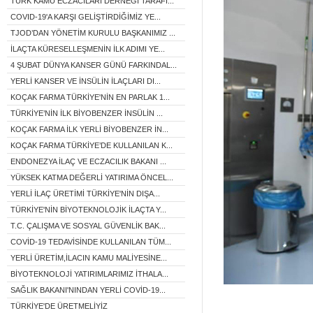
TÜRK KAMU ECZACILARI DERNEĞİ TARAFI...
COVID-19'A KARŞI GELİŞTİRDİĞİMİZ YE...
TJOD’DAN YÖNETİM KURULU BAŞKANIMIZ ...
İLAÇTA KÜRESELLEŞMENİN İLK ADIMI YE...
4 ŞUBAT DÜNYA KANSER GÜNÜ FARKINDAL...
YERLİ KANSER VE İNSÜLİN İLAÇLARI DI...
KOÇAK FARMA TÜRKİYE'NİN EN PARLAK 1...
TÜRKİYE’NİN İLK BİYOBENZER İNSÜLİN ...
KOÇAK FARMA İLK YERLİ BİYOBENZER İN...
KOÇAK FARMA TÜRKİYE’DE KULLANILAN K...
ENDONEZYA İLAÇ VE ECZACILIK BAKANI ...
YÜKSEK KATMA DEĞERLİ YATIRIMA ÖNCEL...
YERLİ İLAÇ ÜRETİMİ TÜRKİYE'NİN DIŞA...
TÜRKİYE'NİN BİYOTEKNOLOJİK İLAÇTA Y...
T.C. ÇALIŞMA VE SOSYAL GÜVENLİK BAK...
COVİD-19 TEDAVİSİNDE KULLANILAN TÜM...
YERLİ ÜRETİM,İLACIN KAMU MALİYESİNE...
BİYOTEKNOLOJİ YATIRIMLARIMIZ İTHALA...
SAĞLIK BAKANI'NINDAN YERLİ COVİD-19...
TÜRKİYE'DE ÜRETMELİYİZ