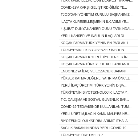
TÜRK KAMU ECZACILARI DERNEĞİ TARAFI...
COVID-19'A KARŞI GELİŞTİRDİĞİMİZ YE...
TJOD’DAN YÖNETİM KURULU BAŞKANIMIZ ...
İLAÇTA KÜRESELLEŞMENİN İLK ADIMI YE...
4 ŞUBAT DÜNYA KANSER GÜNÜ FARKINDAL...
YERLİ KANSER VE İNSÜLİN İLAÇLARI DI...
KOÇAK FARMA TÜRKİYE'NİN EN PARLAK 1...
TÜRKİYE’NİN İLK BİYOBENZER İNSÜLİN ...
KOÇAK FARMA İLK YERLİ BİYOBENZER İN...
KOÇAK FARMA TÜRKİYE’DE KULLANILAN K...
ENDONEZYA İLAÇ VE ECZACILIK BAKANI ...
YÜKSEK KATMA DEĞERLİ YATIRIMA ÖNCEL...
YERLİ İLAÇ ÜRETİMİ TÜRKİYE'NİN DIŞA...
TÜRKİYE'NİN BİYOTEKNOLOJİK İLAÇTA Y...
T.C. ÇALIŞMA VE SOSYAL GÜVENLİK BAK...
COVİD-19 TEDAVİSİNDE KULLANILAN TÜM...
YERLİ ÜRETİM,İLACIN KAMU MALİYESİNE...
BİYOTEKNOLOJİ YATIRIMLARIMIZ İTHALA...
SAĞLIK BAKANI'NINDAN YERLİ COVİD-19...
TÜRKİYE'DE ÜRETMELİYİZ