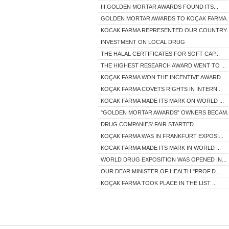
III.GOLDEN MORTAR AWARDS FOUND ITS...
GOLDEN MORTAR AWARDS TO KOÇAK FARMA..
KOCAK FARMA REPRESENTED OUR COUNTRY..
INVESTMENT ON LOCAL DRUG
THE HALAL CERTIFICATES FOR SOFT CAP...
THE HIGHEST RESEARCH AWARD WENT TO ...
KOÇAK FARMA WON THE INCENTIVE AWARD...
KOÇAK FARMA COVETS RIGHTS IN INTERN...
KOCAK FARMA MADE ITS MARK ON WORLD ...
"GOLDEN MORTAR AWARDS" OWNERS BECAM..
DRUG COMPANIES' FAIR STARTED
KOÇAK FARMA WAS IN FRANKFURT EXPOSI...
KOCAK FARMA MADE ITS MARK IN WORLD ...
WORLD DRUG EXPOSITION WAS OPENED IN...
OUR DEAR MINISTER OF HEALTH "PROF.D...
KOÇAK FARMA TOOK PLACE IN THE LIST ...