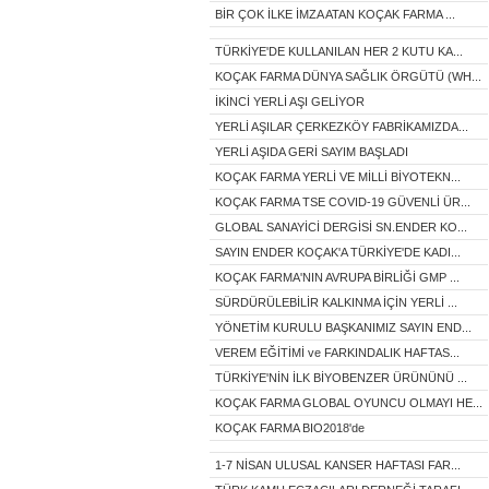
BİR ÇOK İLKE İMZA ATAN KOÇAK FARMA ...
TÜRKİYE'DE KULLANILAN HER 2 KUTU KA...
KOÇAK FARMA DÜNYA SAĞLIK ÖRGÜTÜ (WH...
İKİNCİ YERLİ AŞI GELİYOR
YERLİ AŞILAR ÇERKEZKÖY FABRİKAMIZDA...
YERLİ AŞIDA GERİ SAYIM BAŞLADI
KOÇAK FARMA YERLİ VE MİLLİ BİYOTEKN...
KOÇAK FARMA TSE COVID-19 GÜVENLİ ÜR...
GLOBAL SANAYİCİ DERGİSİ SN.ENDER KO...
SAYIN ENDER KOÇAK'A TÜRKİYE'DE KADI...
KOÇAK FARMA'NIN AVRUPA BİRLİĞİ GMP ...
SÜRDÜRÜLEBİLİR KALKINMA İÇİN YERLİ ...
YÖNETİM KURULU BAŞKANIMIZ SAYIN END...
VEREM EĞİTİMİ ve FARKINDALIK HAFTAS...
TÜRKİYE'NİN İLK BİYOBENZER ÜRÜNÜNÜ ...
KOÇAK FARMA GLOBAL OYUNCU OLMAYI HE...
KOÇAK FARMA BIO2018'de
1-7 NİSAN ULUSAL KANSER HAFTASI FAR...