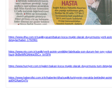
https://www.dha.com.tr/saglikyasam/bakan-koca-mujde-olarak-duyurmustu-yerli-asinin
detaylar/haber-1792961
https://www.ntv.com.tr/saglik/yerli-asinin-uretildigi-fabrikada-son-durum-her-sey-yol
hazir,0kBwWN3Ahkip35Cx_bVSFA
https://www.hurriyet.com.tr/galeri-bakan-koca-mujde-olarak-duyurmustu-tum-detaylar
https://www.haberofisi.com.tr/tr/haberler/dha/saglik/turkiyenin-merakla-bekledigi-asinin-
ad0H2AaeGpTo