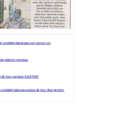
-uretildigi-fabrikada-son-durum-ve-
unda-giderse-mayista-
i-ilk-kez-paylasti-41637849
uretildigi-laboratuvarlara-ilk-kez-dha-girmisti-