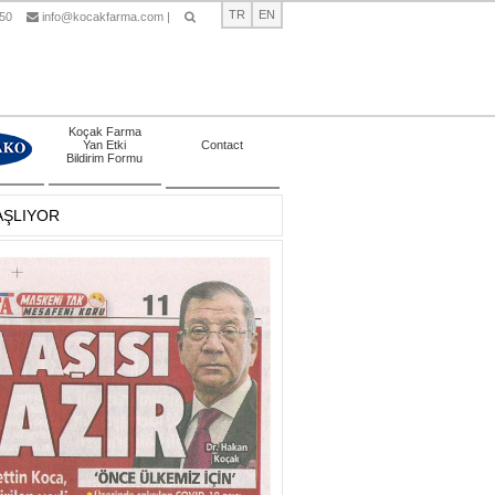
TR
EN
 50
info@kocakfarma.com
|
Ara
Koçak Farma
Yan Etki
Contact
Bildirim Formu
AŞLIYOR