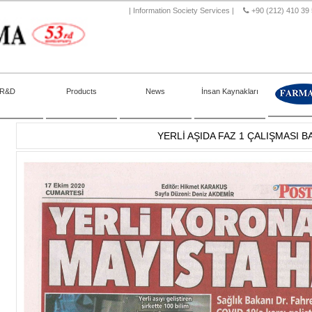
|
Information Society Services
|
+90 (212) 410 39
R&D
Products
News
İnsan Kaynakları
YERLİ AŞIDA FAZ 1 ÇALIŞMASI B