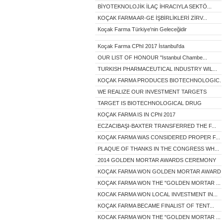
BİYOTEKNOLOJİK İLAÇ İHRACIYLA SEKTÖ...
KOÇAK FARMA AR-GE İŞBİRLİKLERİ ZİRV...
Koçak Farma Türkiye'nin Geleceğidir
Koçak Farma CPhI 2017 İstanbul'da
OUR LIST OF HONOUR "Istanbul Chambe...
TURKISH PHARMACEUTICAL INDUSTRY WIL...
KOÇAK FARMA PRODUCES BIOTECHNOLOGIC..
WE REALIZE OUR INVESTMENT TARGETS
TARGET IS BIOTECHNOLOGICAL DRUG
KOÇAK FARMA IS IN CPhl 2017
ECZACIBAŞI-BAXTER TRANSFERRED THE F...
KOÇAK FARMA WAS CONSIDERED PROPER F...
PLAQUE OF THANKS IN THE CONGRESS WH...
2014 GOLDEN MORTAR AWARDS CEREMONY
KOÇAK FARMA WON GOLDEN MORTAR AWARD.
KOÇAK FARMA WON THE "GOLDEN MORTAR ...
KOCAK FARMA WON LOCAL INVESTMENT IN...
KOÇAK FARMA BECAME FINALIST OF TENT...
KOCAK FARMA WON THE "GOLDEN MORTAR ...