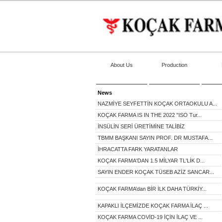
About Us
Production
News
NAZMİYE SEYFETTİN KOÇAK ORTAOKULU A...
KOÇAK FARMA IS IN THE 2022 "ISO Tur...
İNSÜLİN SERİ ÜRETİMİNE TALİBİZ
TBMM BAŞKANI SAYIN PROF. DR MUSTAFA...
İHRACATTA FARK YARATANLAR
KOÇAK FARMA'DAN 1.5 MİLYAR TL'LİK D...
SAYIN ENDER KOÇAK TÜSEB AZİZ SANCAR...
KOÇAK FARMA’dan BİR İLK DAHA TÜRKİY...
KAPAKLI İLÇEMİZDE KOÇAK FARMA İLAÇ ...
KOÇAK FARMA COVİD-19 İÇİN İLAÇ VE ...