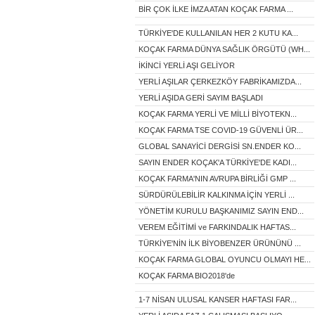
BİR ÇOK İLKE İMZA ATAN KOÇAK FARMA ...
TÜRKİYE'DE KULLANILAN HER 2 KUTU KA...
KOÇAK FARMA DÜNYA SAĞLIK ÖRGÜTÜ (WH...
İKİNCİ YERLİ AŞI GELİYOR
YERLİ AŞILAR ÇERKEZKÖY FABRİKAMIZDA...
YERLİ AŞIDA GERİ SAYIM BAŞLADI
KOÇAK FARMA YERLİ VE MİLLİ BİYOTEKN...
KOÇAK FARMA TSE COVID-19 GÜVENLİ ÜR...
GLOBAL SANAYİCİ DERGİSİ SN.ENDER KO...
SAYIN ENDER KOÇAK'A TÜRKİYE'DE KADI...
KOÇAK FARMA'NIN AVRUPA BİRLİĞİ GMP ...
SÜRDÜRÜLEBİLİR KALKINMA İÇİN YERLİ ...
YÖNETİM KURULU BAŞKANIMIZ SAYIN END...
VEREM EĞİTİMİ ve FARKINDALIK HAFTAS...
TÜRKİYE'NİN İLK BİYOBENZER ÜRÜNÜNÜ ...
KOÇAK FARMA GLOBAL OYUNCU OLMAYI HE...
KOÇAK FARMA BIO2018'de
1-7 NİSAN ULUSAL KANSER HAFTASI FAR...