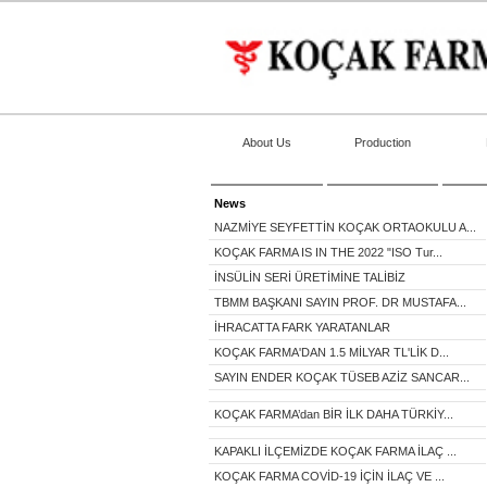
About Us
Production
News
NAZMİYE SEYFETTİN KOÇAK ORTAOKULU A...
KOÇAK FARMA IS IN THE 2022 "ISO Tur...
İNSÜLİN SERİ ÜRETİMİNE TALİBİZ
TBMM BAŞKANI SAYIN PROF. DR MUSTAFA...
İHRACATTA FARK YARATANLAR
KOÇAK FARMA'DAN 1.5 MİLYAR TL'LİK D...
SAYIN ENDER KOÇAK TÜSEB AZİZ SANCAR...
KOÇAK FARMA’dan BİR İLK DAHA TÜRKİY...
KAPAKLI İLÇEMİZDE KOÇAK FARMA İLAÇ ...
KOÇAK FARMA COVİD-19 İÇİN İLAÇ VE ...