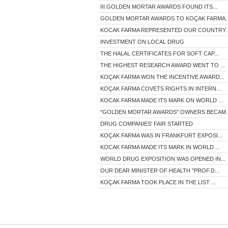
III.GOLDEN MORTAR AWARDS FOUND ITS...
GOLDEN MORTAR AWARDS TO KOÇAK FARMA..
KOCAK FARMA REPRESENTED OUR COUNTRY..
INVESTMENT ON LOCAL DRUG
THE HALAL CERTIFICATES FOR SOFT CAP...
THE HIGHEST RESEARCH AWARD WENT TO ...
KOÇAK FARMA WON THE INCENTIVE AWARD...
KOÇAK FARMA COVETS RIGHTS IN INTERN...
KOCAK FARMA MADE ITS MARK ON WORLD ...
"GOLDEN MORTAR AWARDS" OWNERS BECAM..
DRUG COMPANIES' FAIR STARTED
KOÇAK FARMA WAS IN FRANKFURT EXPOSI...
KOCAK FARMA MADE ITS MARK IN WORLD ...
WORLD DRUG EXPOSITION WAS OPENED IN...
OUR DEAR MINISTER OF HEALTH "PROF.D...
KOÇAK FARMA TOOK PLACE IN THE LIST ...