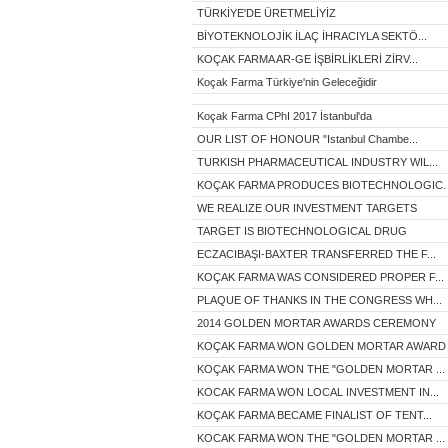
TÜRKİYE'DE ÜRETMELİYİZ
BİYOTEKNOLOJİK İLAÇ İHRACIYLA SEKTÖ...
KOÇAK FARMA AR-GE İŞBİRLİKLERİ ZİRV...
Koçak Farma Türkiye'nin Geleceğidir
Koçak Farma CPhI 2017 İstanbul'da
OUR LIST OF HONOUR "Istanbul Chambe...
TURKISH PHARMACEUTICAL INDUSTRY WIL...
KOÇAK FARMA PRODUCES BIOTECHNOLOGIC..
WE REALIZE OUR INVESTMENT TARGETS
TARGET IS BIOTECHNOLOGICAL DRUG
ECZACIBAŞI-BAXTER TRANSFERRED THE F...
KOÇAK FARMA WAS CONSIDERED PROPER F...
PLAQUE OF THANKS IN THE CONGRESS WH...
2014 GOLDEN MORTAR AWARDS CEREMONY
KOÇAK FARMA WON GOLDEN MORTAR AWARD.
KOÇAK FARMA WON THE "GOLDEN MORTAR ...
KOCAK FARMA WON LOCAL INVESTMENT IN...
KOÇAK FARMA BECAME FINALIST OF TENT...
KOCAK FARMA WON THE "GOLDEN MORTAR ...