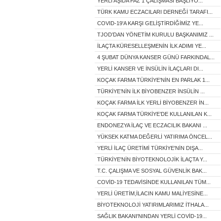
YERLİ AŞIDA FAZ 1 ÇALIŞMASI BAŞLIYO...
TÜRK KAMU ECZACILARI DERNEĞİ TARAFI...
COVID-19'A KARŞI GELİŞTİRDİĞİMİZ YE...
TJOD’DAN YÖNETİM KURULU BAŞKANIMIZ ...
İLAÇTA KÜRESELLEŞMENİN İLK ADIMI YE...
4 ŞUBAT DÜNYA KANSER GÜNÜ FARKINDAL...
YERLİ KANSER VE İNSÜLİN İLAÇLARI DI...
KOÇAK FARMA TÜRKİYE'NİN EN PARLAK 1...
TÜRKİYE’NİN İLK BİYOBENZER İNSÜLİN ...
KOÇAK FARMA İLK YERLİ BİYOBENZER İN...
KOÇAK FARMA TÜRKİYE’DE KULLANILAN K...
ENDONEZYA İLAÇ VE ECZACILIK BAKANI ...
YÜKSEK KATMA DEĞERLİ YATIRIMA ÖNCEL...
YERLİ İLAÇ ÜRETİMİ TÜRKİYE'NİN DIŞA...
TÜRKİYE'NİN BİYOTEKNOLOJİK İLAÇTA Y...
T.C. ÇALIŞMA VE SOSYAL GÜVENLİK BAK...
COVİD-19 TEDAVİSİNDE KULLANILAN TÜM...
YERLİ ÜRETİM,İLACIN KAMU MALİYESİNE...
BİYOTEKNOLOJİ YATIRIMLARIMIZ İTHALA...
SAĞLIK BAKANI'NINDAN YERLİ COVİD-19...