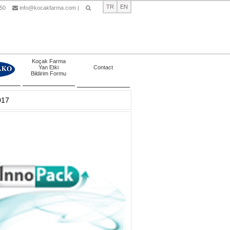
TR
EN
 50
info@kocakfarma.com
|
Ara
Koçak Farma
Yan Etki
Contact
Bildirim Formu
017