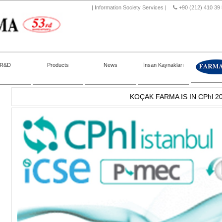
|
Information Society Services
|
+90 (212) 410 39
R&D
Products
News
İnsan Kaynakları
KOÇAK FARMA IS IN CPhl 2