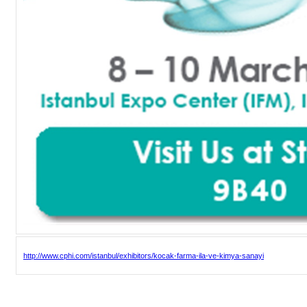
http://www.cphi.com/istanbul/exhibitors/kocak-farma-ila-ve-kimya-sanayi