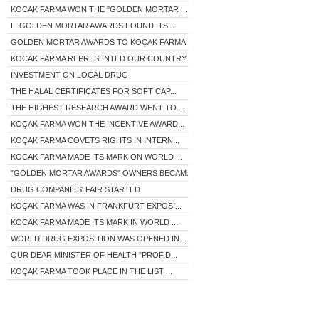
KOCAK FARMA WON THE "GOLDEN MORTAR ...
III.GOLDEN MORTAR AWARDS FOUND ITS...
GOLDEN MORTAR AWARDS TO KOÇAK FARMA...
KOCAK FARMA REPRESENTED OUR COUNTRY...
INVESTMENT ON LOCAL DRUG
THE HALAL CERTIFICATES FOR SOFT CAP...
THE HIGHEST RESEARCH AWARD WENT TO ...
KOÇAK FARMA WON THE INCENTIVE AWARD...
KOÇAK FARMA COVETS RIGHTS IN INTERN...
KOCAK FARMA MADE ITS MARK ON WORLD ...
"GOLDEN MORTAR AWARDS" OWNERS BECAM...
DRUG COMPANIES' FAIR STARTED
KOÇAK FARMA WAS IN FRANKFURT EXPOSI...
KOCAK FARMA MADE ITS MARK IN WORLD ...
WORLD DRUG EXPOSITION WAS OPENED IN...
OUR DEAR MINISTER OF HEALTH "PROF.D...
KOÇAK FARMA TOOK PLACE IN THE LIST ...