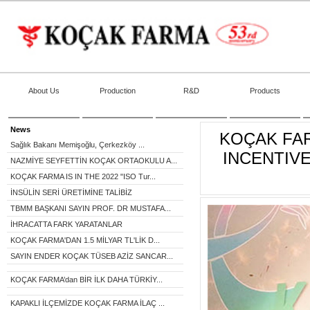
About Us
Production
R&D
Products
News
KOÇAK FA
Sağlık Bakanı Memişoğlu, Çerkezköy ...
INCENTIVE
NAZMİYE SEYFETTİN KOÇAK ORTAOKULU A...
KOÇAK FARMA IS IN THE 2022 "ISO Tur...
İNSÜLİN SERİ ÜRETİMİNE TALİBİZ
TBMM BAŞKANI SAYIN PROF. DR MUSTAFA...
İHRACATTA FARK YARATANLAR
KOÇAK FARMA'DAN 1.5 MİLYAR TL'LİK D...
SAYIN ENDER KOÇAK TÜSEB AZİZ SANCAR...
KOÇAK FARMA’dan BİR İLK DAHA TÜRKİY...
KAPAKLI İLÇEMİZDE KOÇAK FARMA İLAÇ ...