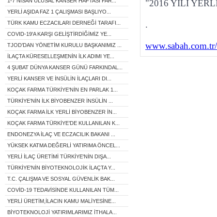
1-7 NİSAN ULUSAL KANSER HAFTASI FAR...
"2016 YILI YER
YERLİ AŞIDA FAZ 1 ÇALIŞMASI BAŞLIYO...
.
TÜRK KAMU ECZACILARI DERNEĞİ TARAFI...
COVID-19'A KARŞI GELİŞTİRDİĞİMİZ YE...
www.sabah.com.tr/
TJOD’DAN YÖNETİM KURULU BAŞKANIMIZ ...
İLAÇTA KÜRESELLEŞMENİN İLK ADIMI YE...
4 ŞUBAT DÜNYA KANSER GÜNÜ FARKINDAL...
YERLİ KANSER VE İNSÜLİN İLAÇLARI DI...
KOÇAK FARMA TÜRKİYE'NİN EN PARLAK 1...
TÜRKİYE’NİN İLK BİYOBENZER İNSÜLİN ...
KOÇAK FARMA İLK YERLİ BİYOBENZER İN...
KOÇAK FARMA TÜRKİYE’DE KULLANILAN K...
ENDONEZYA İLAÇ VE ECZACILIK BAKANI ...
YÜKSEK KATMA DEĞERLİ YATIRIMA ÖNCEL...
YERLİ İLAÇ ÜRETİMİ TÜRKİYE'NİN DIŞA...
TÜRKİYE'NİN BİYOTEKNOLOJİK İLAÇTA Y...
T.C. ÇALIŞMA VE SOSYAL GÜVENLİK BAK...
COVİD-19 TEDAVİSİNDE KULLANILAN TÜM...
YERLİ ÜRETİM,İLACIN KAMU MALİYESİNE...
BİYOTEKNOLOJİ YATIRIMLARIMIZ İTHALA...