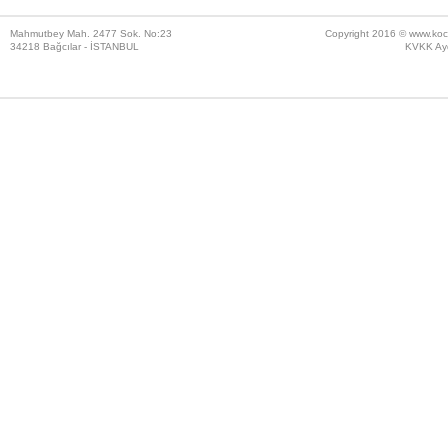
Mahmutbey Mah. 2477 Sok. No:23
Copyright 2016 ©
www.koc
34218 Bağcılar - İSTANBUL
KVKK Ayd