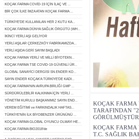
KOÇAK FARMA COVİD-19 İÇİN İLAÇ VE ...
BİR ÇOK İLKE İMZA ATAN KOÇAK FARMA ...
TÜRKİYE'DE KULLANILAN HER 2 KUTU KA...
KOÇAK FARMA DÜNYA SAĞLIK ÖRGÜTÜ (WH...
İKİNCİ YERLİ AŞI GELİYOR
YERLİ AŞILAR ÇERKEZKÖY FABRİKAMIZDA...
YERLİ AŞIDA GERİ SAYIM BAŞLADI
KOÇAK FARMA YERLİ VE MİLLİ BİYOTEKN...
KOÇAK FARMA TSE COVID-19 GÜVENLİ ÜR...
GLOBAL SANAYİCİ DERGİSİ SN.ENDER KO...
SAYIN ENDER KOÇAK'A TÜRKİYE'DE KADI...
KOÇAK FARMA'NIN AVRUPA BİRLİĞİ GMP ...
SÜRDÜRÜLEBİLİR KALKINMA İÇİN YERLİ ...
YÖNETİM KURULU BAŞKANIMIZ SAYIN END...
KOÇAK FARMA U
VEREM EĞİTİMİ ve FARKINDALIK HAFTAS...
TARAFINDAN "2
TÜRKİYE'NİN İLK BİYOBENZER ÜRÜNÜNÜ ...
GÖRÜLMÜŞTÜ
KOÇAK FARMA GLOBAL OYUNCU OLMAYI HE...
KOÇAK FARMA 
KOÇAK FARMA BIO2018'de
T.C. SAĞLIK B