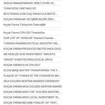
SAĞLIK BAKANI'NINDAN YERLİ COVİD-19...
TÜRKİYE'DE ÜRETMELİYİZ
BİYOTEKNOLOJİK İLAÇ İHRACIYLA SEKTÖ...
KOÇAK FARMA AR-GE İŞBİRLİKLERİ ZİRV...
Koçak Farma Türkiye'nin Geleceğidir
Koçak Farma CPhI 2017 İstanbul'da
OUR LIST OF HONOUR "Istanbul Chambe...
TURKISH PHARMACEUTICAL INDUSTRY WIL...
KOÇAK FARMA PRODUCES BIOTECHNOLOGIC...
WE REALIZE OUR INVESTMENT TARGETS
TARGET IS BIOTECHNOLOGICAL DRUG
KOÇAK FARMA IS IN CPhl 2017
ECZACIBAŞI-BAXTER TRANSFERRED THE F...
PLAQUE OF THANKS IN THE CONGRESS WH...
2014 GOLDEN MORTAR AWARDS CEREMONY
KOÇAK FARMA WON GOLDEN MORTAR AWARD...
KOÇAK FARMA WON THE "GOLDEN MORTAR ...
KOCAK FARMA WON LOCAL INVESTMENT IN...
KOÇAK FARMA BECAME FINALIST OF TENT...