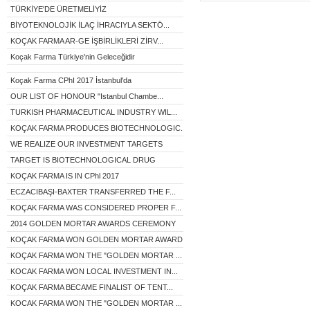
TÜRKİYE'DE ÜRETMELİYİZ
BİYOTEKNOLOJİK İLAÇ İHRACIYLA SEKTÖ...
KOÇAK FARMA AR-GE İŞBİRLİKLERİ ZİRV...
Koçak Farma Türkiye'nin Geleceğidir
Koçak Farma CPhI 2017 İstanbul'da
OUR LIST OF HONOUR "Istanbul Chambe...
TURKISH PHARMACEUTICAL INDUSTRY WIL...
KOÇAK FARMA PRODUCES BIOTECHNOLOGIC...
WE REALIZE OUR INVESTMENT TARGETS
TARGET IS BIOTECHNOLOGICAL DRUG
KOÇAK FARMA IS IN CPhl 2017
ECZACIBAŞI-BAXTER TRANSFERRED THE F...
KOÇAK FARMA WAS CONSIDERED PROPER F...
2014 GOLDEN MORTAR AWARDS CEREMONY
KOÇAK FARMA WON GOLDEN MORTAR AWARD...
KOÇAK FARMA WON THE "GOLDEN MORTAR ...
KOCAK FARMA WON LOCAL INVESTMENT IN...
KOÇAK FARMA BECAME FINALIST OF TENT...
KOCAK FARMA WON THE "GOLDEN MORTAR ...