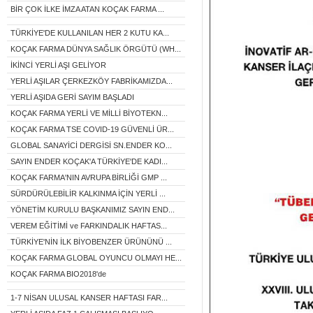
BİR ÇOK İLKE İMZA ATAN KOÇAK FARMA ...
TÜRKİYE'DE KULLANILAN HER 2 KUTU KA...
KOÇAK FARMA DÜNYA SAĞLIK ÖRGÜTÜ (WH...
İKİNCİ YERLİ AŞI GELİYOR
YERLİ AŞILAR ÇERKEZKÖY FABRİKAMIZDA...
YERLİ AŞIDA GERİ SAYIM BAŞLADI
KOÇAK FARMA YERLİ VE MİLLİ BİYOTEKN...
KOÇAK FARMA TSE COVID-19 GÜVENLİ ÜR...
GLOBAL SANAYİCİ DERGİSİ SN.ENDER KO...
SAYIN ENDER KOÇAK'A TÜRKİYE'DE KADI...
KOÇAK FARMA'NIN AVRUPA BİRLİĞİ GMP ...
SÜRDÜRÜLEBİLİR KALKINMA İÇİN YERLİ ...
YÖNETİM KURULU BAŞKANIMIZ SAYIN END...
VEREM EĞİTİMİ ve FARKINDALIK HAFTAS...
TÜRKİYE'NİN İLK BİYOBENZER ÜRÜNÜNÜ ...
KOÇAK FARMA GLOBAL OYUNCU OLMAYI HE...
KOÇAK FARMA BIO2018'de
1-7 NİSAN ULUSAL KANSER HAFTASI FAR...