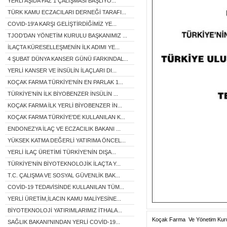
YERLİ AŞIDA FAZ 1 ÇALIŞMASI BAŞLIYO...
TÜRK KAMU ECZACILARI DERNEĞİ TARAFI...
COVID-19'A KARŞI GELİŞTİRDİĞİMİZ YE...
TJOD’DAN YÖNETİM KURULU BAŞKANIMIZ ...
İLAÇTA KÜRESELLEŞMENİN İLK ADIMI YE...
4 ŞUBAT DÜNYA KANSER GÜNÜ FARKINDAL...
YERLİ KANSER VE İNSÜLİN İLAÇLARI DI...
KOÇAK FARMA TÜRKİYE'NİN EN PARLAK 1...
TÜRKİYE’NİN İLK BİYOBENZER İNSÜLİN ...
KOÇAK FARMA İLK YERLİ BİYOBENZER İN...
KOÇAK FARMA TÜRKİYE’DE KULLANILAN K...
ENDONEZYA İLAÇ VE ECZACILIK BAKANI ...
YÜKSEK KATMA DEĞERLİ YATIRIMA ÖNCEL...
YERLİ İLAÇ ÜRETİMİ TÜRKİYE'NİN DIŞA...
TÜRKİYE'NİN BİYOTEKNOLOJİK İLAÇTA Y...
T.C. ÇALIŞMA VE SOSYAL GÜVENLİK BAK...
COVİD-19 TEDAVİSİNDE KULLANILAN TÜM...
YERLİ ÜRETİM,İLACIN KAMU MALİYESİNE...
BİYOTEKNOLOJİ YATIRIMLARIMIZ İTHALA...
Koçak Farma Ve Yönetim Kurul
SAĞLIK BAKANI'NINDAN YERLİ COVİD-19...