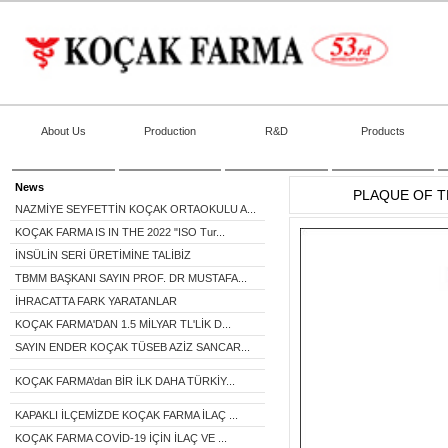
About Us
Production
R&D
Products
News
PLAQUE OF T
NAZMİYE SEYFETTİN KOÇAK ORTAOKULU A...
KOÇAK FARMA IS IN THE 2022 "ISO Tur...
İNSÜLİN SERİ ÜRETİMİNE TALİBİZ
TBMM BAŞKANI SAYIN PROF. DR MUSTAFA...
İHRACATTA FARK YARATANLAR
KOÇAK FARMA'DAN 1.5 MİLYAR TL'LİK D...
SAYIN ENDER KOÇAK TÜSEB AZİZ SANCAR...
KOÇAK FARMA’dan BİR İLK DAHA TÜRKİY...
KAPAKLI İLÇEMİZDE KOÇAK FARMA İLAÇ ...
KOÇAK FARMA COVİD-19 İÇİN İLAÇ VE ...