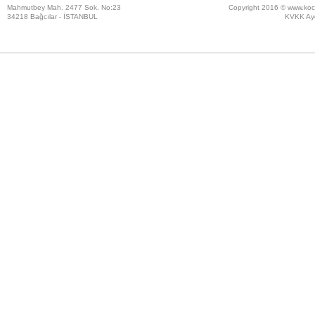
Mahmutbey Mah. 2477 Sok. No:23
Copyright 2016 ©
www.koc
34218 Bağcılar - İSTANBUL
KVKK Ayd