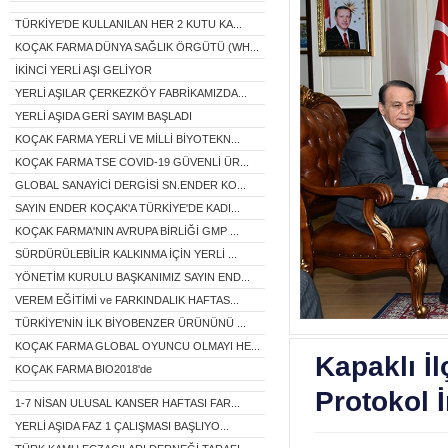
TÜRKİYE'DE KULLANILAN HER 2 KUTU KA...
KOÇAK FARMA DÜNYA SAĞLIK ÖRGÜTÜ (WH...
İKİNCİ YERLİ AŞI GELİYOR
YERLİ AŞILAR ÇERKEZKÖY FABRİKAMIZDA...
YERLİ AŞIDA GERİ SAYIM BAŞLADI
KOÇAK FARMA YERLİ VE MİLLİ BİYOTEKN...
KOÇAK FARMA TSE COVID-19 GÜVENLİ ÜR...
GLOBAL SANAYİCİ DERGİSİ SN.ENDER KO...
SAYIN ENDER KOÇAK'A TÜRKİYE'DE KADI...
KOÇAK FARMA'NIN AVRUPA BİRLİĞİ GMP ...
SÜRDÜRÜLEBİLİR KALKINMA İÇİN YERLİ ...
YÖNETİM KURULU BAŞKANIMIZ SAYIN END...
VEREM EĞİTİMİ ve FARKINDALIK HAFTAS...
TÜRKİYE'NİN İLK BİYOBENZER ÜRÜNÜNÜ ...
KOÇAK FARMA GLOBAL OYUNCU OLMAYI HE...
Kapaklı İl
KOÇAK FARMA BIO2018'de
Protokol 
1-7 NİSAN ULUSAL KANSER HAFTASI FAR...
YERLİ AŞIDA FAZ 1 ÇALIŞMASI BAŞLIYO...