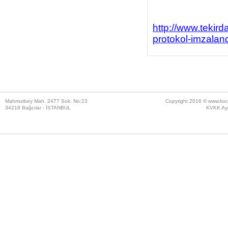
http://www.tekirda
protokol-imzalan
Mahmutbey Mah. 2477 Sok. No:23
Copyright 2016 ©
www.koc
34218 Bağcılar - İSTANBUL
KVKK Ayd