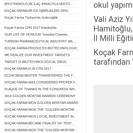
okul yapımı
BİYOTEKNOLOJİK İLAÇ İHRACIYLA SEKTÖ...
KOÇAK FARMA AR-GE İŞBİRLİKLERİ ZİRV...
Vali Aziz 
Koçak Farma Türkiye'nin Geleceğidir
Hamitoğlu,
Koçak Farma CPhI 2017 İstanbul'da
OUR LIST OF HONOUR "Istanbul Chambe...
İl Milli Eğ
TURKISH PHARMACEUTICAL INDUSTRY WIL...
KOÇAK FARMA PRODUCES BIOTECHNOLOGIC...
Koçak Farm
WE REALIZE OUR INVESTMENT TARGETS
tarafından
TARGET IS BIOTECHNOLOGICAL DRUG
KOÇAK FARMA IS IN CPhl 2017
ECZACIBAŞI-BAXTER TRANSFERRED THE F...
KOÇAK FARMA WAS CONSIDERED PROPER F...
PLAQUE OF THANKS IN THE CONGRESS WH...
2014 GOLDEN MORTAR AWARDS CEREMONY
KOÇAK FARMA WON GOLDEN MORTAR AWARD...
KOÇAK FARMA WON THE "GOLDEN MORTAR ...
KOCAK FARMA WON LOCAL INVESTMENT IN...
KOÇAK FARMA BECAME FINALIST OF TENT...
KOCAK FARMA WON THE "GOLDEN MORTAR ...