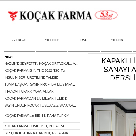
About Us
Production
R&D
Products
News
KAPAKLI 
NAZMİYE SEYFETTİN KOÇAK ORTAOKULU A...
SANAYİ 
KOÇAK FARMA IS IN THE 2022 "ISO Tur...
DERSLİ
İNSÜLİN SERİ ÜRETİMİNE TALİBİZ
TBMM BAŞKANI SAYIN PROF. DR MUSTAFA...
İHRACATTA FARK YARATANLAR
KOÇAK FARMA'DAN 1.5 MİLYAR TL'LİK D...
SAYIN ENDER KOÇAK TÜSEB AZİZ SANCAR...
KOÇAK FARMA’dan BİR İLK DAHA TÜRKİY...
KOÇAK FARMA COVİD-19 İÇİN İLAÇ VE ...
BİR ÇOK İLKE İMZA ATAN KOÇAK FARMA ...