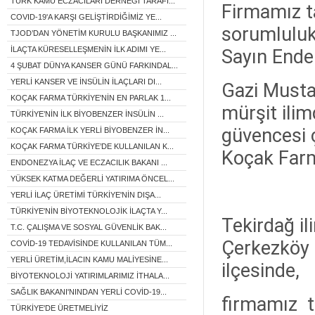
TÜRK KAMU ECZACILARI DERNEĞİ TARAFI...
Firmamız t
COVID-19'A KARŞI GELİŞTİRDİĞİMİZ YE...
sorumluluk
TJOD’DAN YÖNETİM KURULU BAŞKANIMIZ ...
İLAÇTA KÜRESELLEŞMENİN İLK ADIMI YE...
Sayın Ender
4 ŞUBAT DÜNYA KANSER GÜNÜ FARKINDAL...
YERLİ KANSER VE İNSÜLİN İLAÇLARI DI...
Gazi Musta
KOÇAK FARMA TÜRKİYE'NİN EN PARLAK 1...
mürşit ili
TÜRKİYE’NİN İLK BİYOBENZER İNSÜLİN ...
güvencesi 
KOÇAK FARMA İLK YERLİ BİYOBENZER İN...
KOÇAK FARMA TÜRKİYE’DE KULLANILAN K...
Koçak Farm
ENDONEZYA İLAÇ VE ECZACILIK BAKANI ...
YÜKSEK KATMA DEĞERLİ YATIRIMA ÖNCEL...
YERLİ İLAÇ ÜRETİMİ TÜRKİYE'NİN DIŞA...
TÜRKİYE'NİN BİYOTEKNOLOJİK İLAÇTA Y...
Tekirdağ il
T.C. ÇALIŞMA VE SOSYAL GÜVENLİK BAK...
Çerkezköy ü
COVİD-19 TEDAVİSİNDE KULLANILAN TÜM...
YERLİ ÜRETİM,İLACIN KAMU MALİYESİNE...
ilçesinde,
BİYOTEKNOLOJİ YATIRIMLARIMIZ İTHALA...
SAĞLIK BAKANI'NINDAN YERLİ COVİD-19...
firmamız ta
TÜRKİYE'DE ÜRETMELİYİZ