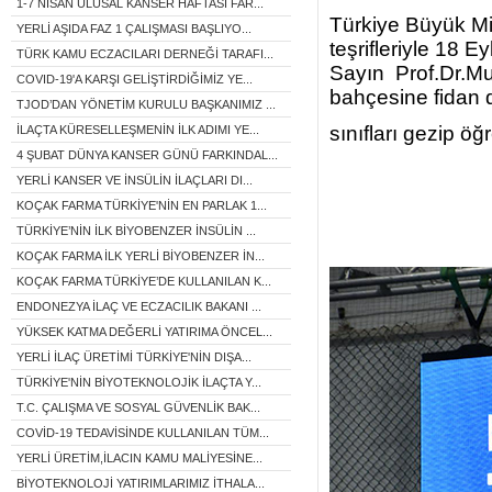
1-7 NİSAN ULUSAL KANSER HAFTASI FAR...
Türkiye Büyük Mi
YERLİ AŞIDA FAZ 1 ÇALIŞMASI BAŞLIYO...
teşrifleriyle 18 
TÜRK KAMU ECZACILARI DERNEĞİ TARAFI...
Sayın Prof.Dr.Mu
COVID-19'A KARŞI GELİŞTİRDİĞİMİZ YE...
bahçesine fidan d
TJOD’DAN YÖNETİM KURULU BAŞKANIMIZ ...
sınıfları gezip öğr
İLAÇTA KÜRESELLEŞMENİN İLK ADIMI YE...
4 ŞUBAT DÜNYA KANSER GÜNÜ FARKINDAL...
YERLİ KANSER VE İNSÜLİN İLAÇLARI DI...
KOÇAK FARMA TÜRKİYE'NİN EN PARLAK 1...
TÜRKİYE’NİN İLK BİYOBENZER İNSÜLİN ...
KOÇAK FARMA İLK YERLİ BİYOBENZER İN...
KOÇAK FARMA TÜRKİYE’DE KULLANILAN K...
ENDONEZYA İLAÇ VE ECZACILIK BAKANI ...
YÜKSEK KATMA DEĞERLİ YATIRIMA ÖNCEL...
YERLİ İLAÇ ÜRETİMİ TÜRKİYE'NİN DIŞA...
TÜRKİYE'NİN BİYOTEKNOLOJİK İLAÇTA Y...
T.C. ÇALIŞMA VE SOSYAL GÜVENLİK BAK...
COVİD-19 TEDAVİSİNDE KULLANILAN TÜM...
YERLİ ÜRETİM,İLACIN KAMU MALİYESİNE...
BİYOTEKNOLOJİ YATIRIMLARIMIZ İTHALA...