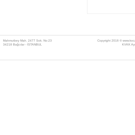
Mahmutbey Mah. 2477 Sok. No:23
Copyright 2016 ©
www.koc
34218 Bağcılar - İSTANBUL
KVKK Ayd