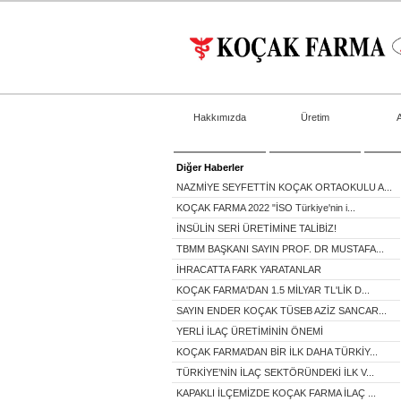
Hakkımızda
Üretim
Diğer Haberler
NAZMİYE SEYFETTİN KOÇAK ORTAOKULU A...
KOÇAK FARMA 2022 "İSO Türkiye'nin i...
İNSÜLİN SERİ ÜRETİMİNE TALİBİZ!
TBMM BAŞKANI SAYIN PROF. DR MUSTAFA...
İHRACATTA FARK YARATANLAR
KOÇAK FARMA'DAN 1.5 MİLYAR TL'LİK D...
SAYIN ENDER KOÇAK TÜSEB AZİZ SANCAR...
YERLİ İLAÇ ÜRETİMİNİN ÖNEMİ
KOÇAK FARMA’DAN BİR İLK DAHA TÜRKİY...
TÜRKİYE’NİN İLAÇ SEKTÖRÜNDEKİ İLK V...
KAPAKLI İLÇEMİZDE KOÇAK FARMA İLAÇ ...