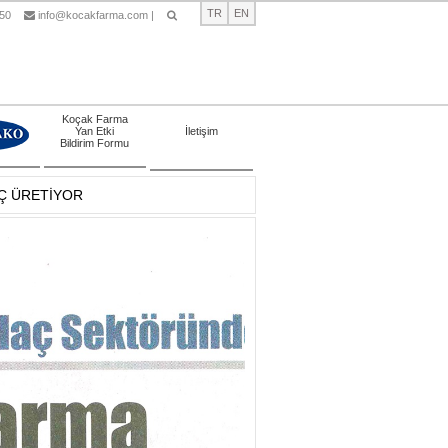
TR
EN
 50
info@kocakfarma.com
|
Ara
Koçak Farma
Yan Etki
İletişim
Bildirim Formu
Ç ÜRETİYOR