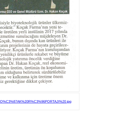
KO%C3%87AK%20R%C3%96PORTAJI%20.jpg