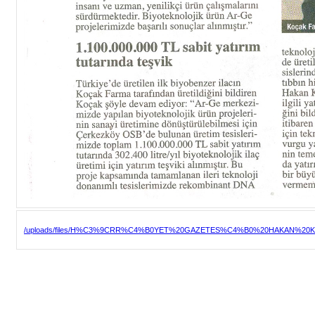
/uploads/files/H%C3%9CRR%C4%B0YET%20GAZETES%C4%B0%20HAKAN%20