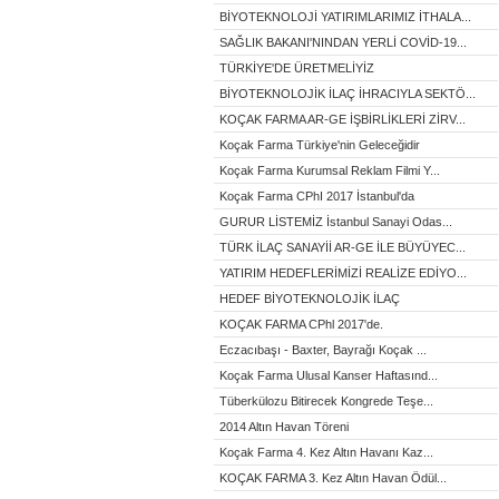
BİYOTEKNOLOJİ YATIRIMLARIMIZ İTHALA...
SAĞLIK BAKANI'NINDAN YERLİ COVİD-19...
TÜRKİYE'DE ÜRETMELİYİZ
BİYOTEKNOLOJİK İLAÇ İHRACIYLA SEKTÖ...
KOÇAK FARMA AR-GE İŞBİRLİKLERİ ZİRV...
Koçak Farma Türkiye'nin Geleceğidir
Koçak Farma Kurumsal Reklam Filmi Y...
Koçak Farma CPhI 2017 İstanbul'da
GURUR LİSTEMİZ İstanbul Sanayi Odas...
TÜRK İLAÇ SANAYİİ AR-GE İLE BÜYÜYEC...
YATIRIM HEDEFLERİMİZİ REALİZE EDİYO...
HEDEF BİYOTEKNOLOJİK İLAÇ
KOÇAK FARMA CPhl 2017'de.
Eczacıbaşı - Baxter, Bayrağı Koçak ...
Koçak Farma Ulusal Kanser Haftasınd...
Tüberkülozu Bitirecek Kongrede Teşe...
2014 Altın Havan Töreni
Koçak Farma 4. Kez Altın Havanı Kaz...
KOÇAK FARMA 3. Kez Altın Havan Ödül...