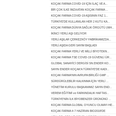
KOÇAK FARMA COVİD-19 İÇİN İLAÇ VE A...
BİR ÇOK İLKE İMZA ATAN KOÇAK FARMA ...
KOÇAK FARMA COVID-19 AŞISININ FAZ 1...
TÜRKİYE'DE KULLANILAN HER 2 KUTU KA...
KOÇAK FARMA DÜNYA SAĞLIK ÖRGÜTÜ (WH...
İKİNCİ YERLİ AŞI GELİYOR
YERLİ AŞILAR ÇERKEZKÖY FABRİKAMIZDA...
YERLİ AŞIDA GERİ SAYIM BAŞLADI
KOÇAK FARMA YERLİ VE MİLLİ BİYOTEKN...
KOÇAK FARMA TSE COVID-19 GÜVENLİ ÜR...
GLOBAL SANAYİCİ DERGİSİ SN.ENDER KO...
SAYIN ENDER KOÇAK'A TÜRKİYE'DE KADI...
KOÇAK FARMA'NIN AVRUPA BİRLİĞİ GMP ...
SÜRDÜRÜLEBİLİR KALKINMA İÇİN YERLİ ...
YÖNETİM KURULU BAŞKANIMIZ SAYIN END...
VEREM EĞİTİMİ ve FARKINDALIK HAFTAS...
TÜRKİYE'NİN İLK BİYOBENZER ÜRÜNÜNÜ ...
KOÇAK FARMA GLOBAL OYUNCU OLMAYI HE...
KOÇAK FARMA 4-7 HAZİRAN BIO2018'DE