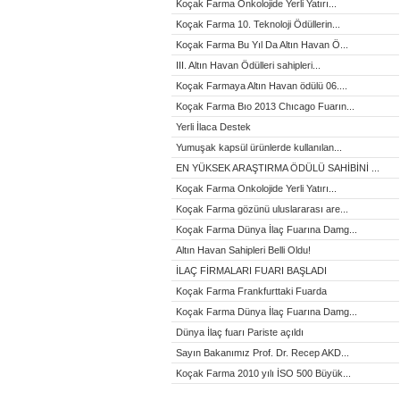
Koçak Farma Onkolojide Yerli Yatırı...
Koçak Farma 10. Teknoloji Ödüllerin...
Koçak Farma Bu Yıl Da Altın Havan Ö...
III. Altın Havan Ödülleri sahipleri...
Koçak Farmaya Altın Havan ödülü 06....
Koçak Farma Bıo 2013 Chıcago Fuarın...
Yerli İlaca Destek
Yumuşak kapsül ürünlerde kullanılan...
EN YÜKSEK ARAŞTIRMA ÖDÜLÜ SAHİBİNİ ...
Koçak Farma Onkolojide Yerli Yatırı...
Koçak Farma gözünü uluslararası are...
Koçak Farma Dünya İlaç Fuarına Damg...
Altın Havan Sahipleri Belli Oldu!
İLAÇ FİRMALARI FUARI BAŞLADI
Koçak Farma Frankfurttaki Fuarda
Koçak Farma Dünya İlaç Fuarına Damg...
Dünya İlaç fuarı Pariste açıldı
Sayın Bakanımız Prof. Dr. Recep AKD...
Koçak Farma 2010 yılı İSO 500 Büyük...