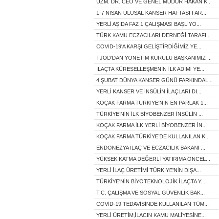
UZM. DR. CEO VE GENEL MÜDÜR HAKAN K...
1-7 NİSAN ULUSAL KANSER HAFTASI FAR...
YERLİ AŞIDA FAZ 1 ÇALIŞMASI BAŞLIYO...
TÜRK KAMU ECZACILARI DERNEĞİ TARAFI...
COVID-19'A KARŞI GELİŞTİRDİĞİMİZ YE...
TJOD’DAN YÖNETİM KURULU BAŞKANIMIZ ...
İLAÇTA KÜRESELLEŞMENİN İLK ADIMI YE...
4 ŞUBAT DÜNYA KANSER GÜNÜ FARKINDAL...
YERLİ KANSER VE İNSÜLİN İLAÇLARI DI...
KOÇAK FARMA TÜRKİYE'NİN EN PARLAK 1...
TÜRKİYE’NİN İLK BİYOBENZER İNSÜLİN ...
KOÇAK FARMA İLK YERLİ BİYOBENZER İN...
KOÇAK FARMA TÜRKİYE’DE KULLANILAN K...
ENDONEZYA İLAÇ VE ECZACILIK BAKANI ...
YÜKSEK KATMA DEĞERLİ YATIRIMA ÖNCEL...
YERLİ İLAÇ ÜRETİMİ TÜRKİYE'NİN DIŞA...
TÜRKİYE'NİN BİYOTEKNOLOJİK İLAÇTA Y...
T.C. ÇALIŞMA VE SOSYAL GÜVENLİK BAK...
COVİD-19 TEDAVİSİNDE KULLANILAN TÜM...
YERLİ ÜRETİM,İLACIN KAMU MALİYESİNE...