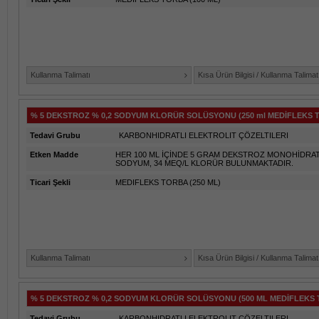
Kullanma Talimatı
Kısa Ürün Bilgisi / Kullanma Talimat
% 5 DEKSTROZ % 0,2 SODYUM KLORÜR SOLÜSYONU (250 ml MEDİFLEKS T
Tedavi Grubu
KARBONHIDRATLI ELEKTROLIT ÇÖZELTILERI
Etken Madde
HER 100 ML İÇİNDE 5 GRAM DEKSTROZ MONOHİDRAT 
SODYUM, 34 MEQ/L KLORÜR BULUNMAKTADIR.
Ticari Şekli
MEDIFLEKS TORBA (250 ML)
Kullanma Talimatı
Kısa Ürün Bilgisi / Kullanma Talimat
% 5 DEKSTROZ % 0,2 SODYUM KLORÜR SOLÜSYONU (500 ML MEDİFLEKS 
Tedavi Grubu
KARBONHIDRATLI ELEKTROLIT ÇÖZELTILERI