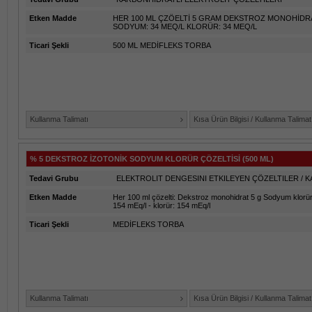
Etken Madde
HER 100 ML ÇZÖELTİ 5 GRAM DEKSTROZ MONOHİDR
SODYUM: 34 MEQ/L KLORÜR: 34 MEQ/L
Ticari Şekli
500 ML MEDİFLEKS TORBA
Kullanma Talimatı
Kısa Ürün Bilgisi / Kullanma Talimat
% 5 DEKSTROZ İZOTONİK SODYUM KLORÜR ÇÖZELTİSİ (500 ML)
Tedavi Grubu
ELEKTROLIT DENGESINI ETKILEYEN ÇÖZELTILER / 
Etken Madde
Her 100 ml çözelti: Dekstroz monohidrat 5 g Sodyum klorür
154 mEq/l - klorür: 154 mEq/l
Ticari Şekli
MEDİFLEKS TORBA
Kullanma Talimatı
Kısa Ürün Bilgisi / Kullanma Talimat