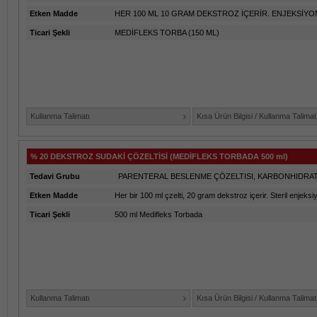
Etken Madde
HER 100 ML 10 GRAM DEKSTROZ İÇERİR. ENJEKSİYO
Ticari Şekli
MEDİFLEKS TORBA (150 ML)
Kullanma Talimatı
Kısa Ürün Bilgisi / Kullanma Talimat
% 20 DEKSTROZ SUDAKİ ÇÖZELTİSİ (MEDİFLEKS TORBADA 500 ml)
Tedavi Grubu
PARENTERAL BESLENME ÇÖZELTISI, KARBONHIDRA
Etken Madde
Her bir 100 ml çzelti, 20 gram dekstroz içerir. Steril enjeks
Ticari Şekli
500 ml Medifleks Torbada
Kullanma Talimatı
Kısa Ürün Bilgisi / Kullanma Talimat