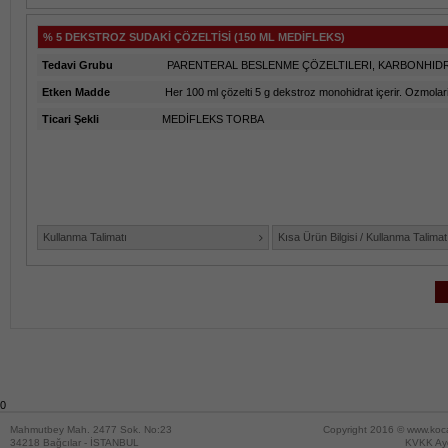
% 5 DEKSTROZ SUDAKİ ÇÖZELTİSİ (150 ML MEDİFLEKS)
Tedavi Grubu
PARENTERAL BESLENME ÇÖZELTILERI, KARBONHID
Etken Madde
Her 100 ml çözelti 5 g dekstroz monohidrat içerir. Ozmolarit
Ticari Şekli
MEDİFLEKS TORBA
Kullanma Talimatı
Kısa Ürün Bilgisi / Kullanma Talimat
0
Mahmutbey Mah. 2477 Sok. No:23
Copyright 2016 ©
www.koc
34218 Bağcılar - İSTANBUL
KVKK Ayd