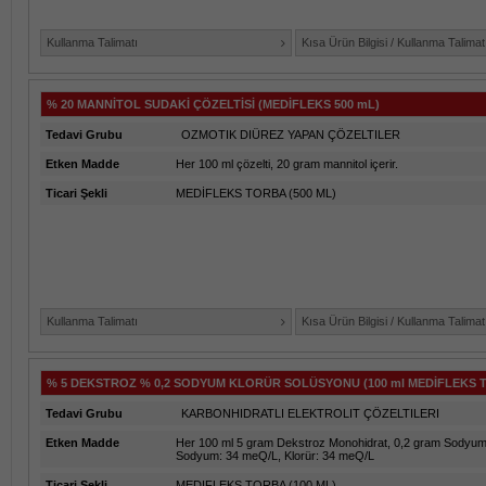
Kullanma Talimatı
Kısa Ürün Bilgisi / Kullanma Talimat
% 20 MANNİTOL SUDAKİ ÇÖZELTİSİ (MEDİFLEKS 500 mL)
Tedavi Grubu
OZMOTIK DIÜREZ YAPAN ÇÖZELTILER
Etken Madde
Her 100 ml çözelti, 20 gram mannitol içerir.
Ticari Şekli
MEDİFLEKS TORBA (500 ML)
Kullanma Talimatı
Kısa Ürün Bilgisi / Kullanma Talimat
% 5 DEKSTROZ % 0,2 SODYUM KLORÜR SOLÜSYONU (100 ml MEDİFLEKS T
Tedavi Grubu
KARBONHIDRATLI ELEKTROLIT ÇÖZELTILERI
Etken Madde
Her 100 ml 5 gram Dekstroz Monohidrat, 0,2 gram Sodyum Kl
Sodyum: 34 meQ/L, Klorür: 34 meQ/L
Ticari Şekli
MEDIFLEKS TORBA (100 ML)