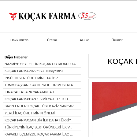
Hakkımızda
Üretim
Ar-Ge
Ürünler
Diğer Haberler
KOÇAK 
NAZMİYE SEYFETTİN KOÇAK ORTAOKULU A...
KOÇAK FARMA 2022 "İSO Türkiye'nin i...
İNSÜLİN SERİ ÜRETİMİNE TALİBİZ!
TBMM BAŞKANI SAYIN PROF. DR MUSTAFA...
İHRACATTA FARK YARATANLAR
KOÇAK FARMA'DAN 1.5 MİLYAR TL'LİK D...
SAYIN ENDER KOÇAK TÜSEB AZİZ SANCAR...
YERLİ İLAÇ ÜRETİMİNİN ÖNEMİ
KOÇAK FARMA’DAN BİR İLK DAHA TÜRKİY...
TÜRKİYE’NİN İLAÇ SEKTÖRÜNDEKİ İLK V...
KAPAKLI İLÇEMİZDE KOÇAK FARMA İLAÇ ...