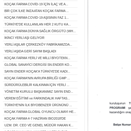
KOÇAK FARMA COVİD-19 İÇİN İLAÇ VE A...
BİR ÇOK İLKE İMZA ATAN KOÇAK FARMA ...
KOÇAK FARMA COVID-19 AŞISININ FAZ 1...
TÜRKİYE'DE KULLANILAN HER 2 KUTU KA...
KOÇAK FARMA DÜNYA SAĞLIK ÖRGÜTÜ (WH...
İKİNCİ YERLİ AŞI GELİYOR
YERLİ AŞILAR ÇERKEZKÖY FABRİKAMIZDA...
YERLİ AŞIDA GERİ SAYIM BAŞLADI
KOÇAK FARMA YERLİ VE MİLLİ BİYOTEKN...
GLOBAL SANAYİCİ DERGİSİ SN.ENDER KO...
SAYIN ENDER KOÇAK'A TÜRKİYE'DE KADI...
KOÇAK FARMA'NIN AVRUPA BİRLİĞİ GMP ...
SÜRDÜRÜLEBİLİR KALKINMA İÇİN YERLİ ...
YÖNETİM KURULU BAŞKANIMIZ SAYIN END...
VEREM EĞİTİMİ ve FARKINDALIK HAFTAS...
TÜRKİYE'NİN İLK BİYOBENZER ÜRÜNÜNÜ ...
KOÇAK FARMA GLOBAL OYUNCU OLMAYI HE...
KOÇAK FARMA 4-7 HAZİRAN BIO2018'DE
UZM. DR. CEO VE GENEL MÜDÜR HAKAN K...