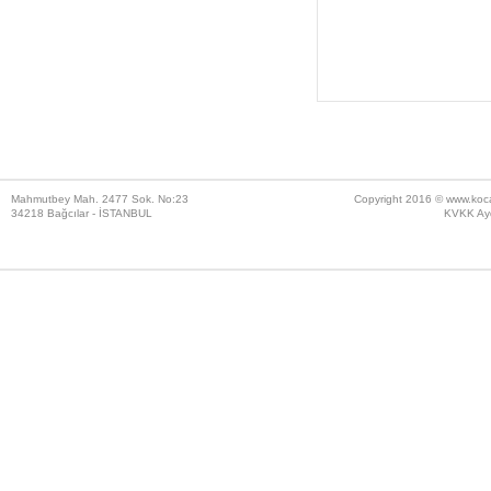
Mahmutbey Mah. 2477 Sok. No:23
Copyright 2016 ©
www.koc
34218 Bağcılar - İSTANBUL
KVKK Ayd