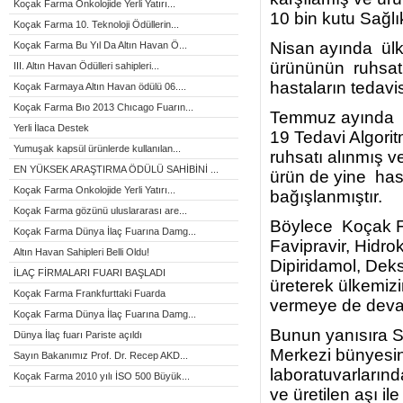
Koçak Farma Onkolojide Yerli Yatırı...
10 bin kutu Sağlı
Koçak Farma 10. Teknoloji Ödüllerin...
Nisan ayında ülkem
Koçak Farma Bu Yıl Da Altın Havan Ö...
ürününün ruhsatı
III. Altın Havan Ödülleri sahipleri...
hastaların tedavi
Koçak Farmaya Altın Havan ödülü 06....
Koçak Farma Bıo 2013 Chıcago Fuarın...
Temmuz ayında da
Yerli İlaca Destek
19 Tedavi Algorit
Yumuşak kapsül ürünlerde kullanılan...
ruhsatı alınmış 
EN YÜKSEK ARAŞTIRMA ÖDÜLÜ SAHİBİNİ ...
ürün de yine hast
Koçak Farma Onkolojide Yerli Yatırı...
bağışlanmıştır.
Koçak Farma gözünü uluslararası are...
Böylece Koçak Fa
Koçak Farma Dünya İlaç Fuarına Damg...
Favipravir, Hidro
Altın Havan Sahipleri Belli Oldu!
Dipiridamol, Dek
İLAÇ FİRMALARI FUARI BAŞLADI
üreterek ülkemiz
Koçak Farma Frankfurttaki Fuarda
vermeye de deva
Koçak Farma Dünya İlaç Fuarına Damg...
Bunun yanısıra S
Dünya İlaç fuarı Pariste açıldı
Merkezi bünyesi
Sayın Bakanımız Prof. Dr. Recep AKD...
laboratuvarlarında
Koçak Farma 2010 yılı İSO 500 Büyük...
ve üretilen aşı i