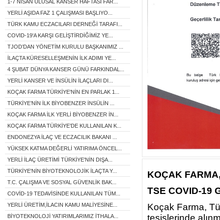
1-7 NİSAN ULUSAL KANSER HAFTASI FAR...
YERLİ AŞIDA FAZ 1 ÇALIŞMASI BAŞLIYO...
TÜRK KAMU ECZACILARI DERNEĞİ TARAFI...
COVID-19'A KARŞI GELİŞTİRDİĞİMİZ YE...
TJOD’DAN YÖNETİM KURULU BAŞKANIMIZ ...
İLAÇTA KÜRESELLEŞMENİN İLK ADIMI YE...
4 ŞUBAT DÜNYA KANSER GÜNÜ FARKINDAL...
YERLİ KANSER VE İNSÜLİN İLAÇLARI DI...
KOÇAK FARMA TÜRKİYE'NİN EN PARLAK 1...
TÜRKİYE’NİN İLK BİYOBENZER İNSÜLİN ...
KOÇAK FARMA İLK YERLİ BİYOBENZER İN...
KOÇAK FARMA TÜRKİYE’DE KULLANILAN K...
ENDONEZYA İLAÇ VE ECZACILIK BAKANI ...
YÜKSEK KATMA DEĞERLİ YATIRIMA ÖNCEL...
YERLİ İLAÇ ÜRETİMİ TÜRKİYE'NİN DIŞA...
TÜRKİYE'NİN BİYOTEKNOLOJİK İLAÇTA Y...
KOÇAK FARMA
T.C. ÇALIŞMA VE SOSYAL GÜVENLİK BAK...
TSE COVID-19 
COVİD-19 TEDAVİSİNDE KULLANILAN TÜM...
Koçak Farma, Tür
YERLİ ÜRETİM,İLACIN KAMU MALİYESİNE...
tesislerinde alı
BİYOTEKNOLOJİ YATIRIMLARIMIZ İTHALA...