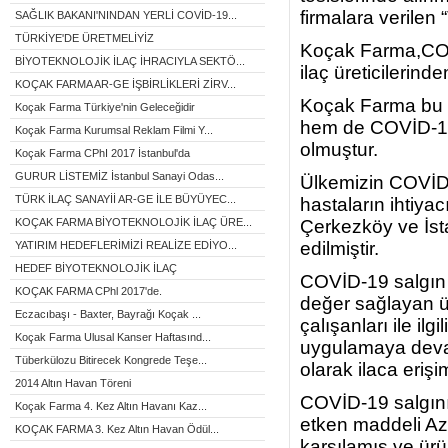
firmalara verilen
SAĞLIK BAKANI'NINDAN YERLİ COVİD-19...
TÜRKİYE'DE ÜRETMELİYİZ
Koçak Farma,COVİ
BİYOTEKNOLOJİK İLAÇ İHRACIYLA SEKTÖ...
ilaç üreticilerinde
KOÇAK FARMA AR-GE İŞBİRLİKLERİ ZİRV...
Koçak Farma bu 
Koçak Farma Türkiye'nin Geleceğidir
hem de COVİD-19 a
Koçak Farma Kurumsal Reklam Filmi Y...
olmuştur.
Koçak Farma CPhI 2017 İstanbul'da
GURUR LİSTEMİZ İstanbul Sanayi Odas...
Ülkemizin COVİD-
TÜRK İLAÇ SANAYİİ AR-GE İLE BÜYÜYEC...
hastaların ihtiya
Çerkezköy ve İsta
KOÇAK FARMA BİYOTEKNOLOJİK İLAÇ ÜRE...
edilmiştir.
YATIRIM HEDEFLERİMİZİ REALİZE EDİYO...
HEDEF BİYOTEKNOLOJİK İLAÇ
COVİD-19 salgın 
KOÇAK FARMA CPhl 2017'de.
değer sağlayan ür
Eczacıbaşı - Baxter, Bayrağı Koçak ...
çalışanları ile il
Koçak Farma Ulusal Kanser Haftasınd...
uygulamaya devam
Tüberkülozu Bitirecek Kongrede Teşe...
olarak ilaca erişi
2014 Altın Havan Töreni
COVİD-19 salgının
Koçak Farma 4. Kez Altın Havanı Kaz...
etken maddeli Az
KOÇAK FARMA 3. Kez Altın Havan Ödül...
karşılamış ve ür