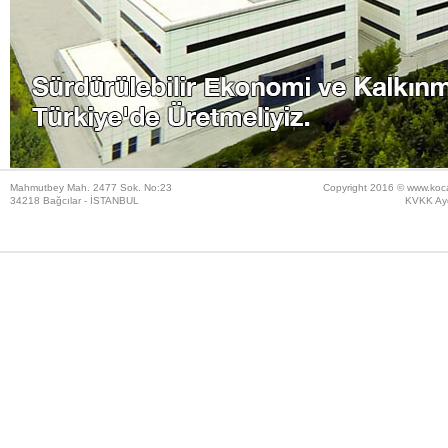
NAZMİYE SEYFETTİN KOÇAK ORTAOKULU AÇILIŞ
SAYIN PROF.DR.MUSTAFA ŞENTOP TARAFINDAN Y
Mahmutbey Mah. 2477 Sok. No:23
Copyright 2016 ©
www.koc
34218 Bağcılar - İSTANBUL
KVKK Ayd