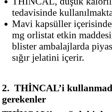
THİNCAL, düşük kalorili 
tedavisinde kullanılmakta
Mavi kapsüller içerisinde
mg orlistat etkin maddesi
blister ambalajlarda pi
sığır jelatini içerir.
2. THİNCAL
’i kullanmad
gerekenler