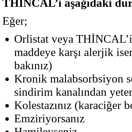
THİNCAL’i aşağıdaki 
Eğer;
Orlistat veya THİNCAL’in
maddeye karşı alerjik ise
bakınız)
Kronik malabsorbsiyon s
sindirim kanalından yete
Kolestazınız (karaciğer 
Emziriyorsanız
Hamileyseniz