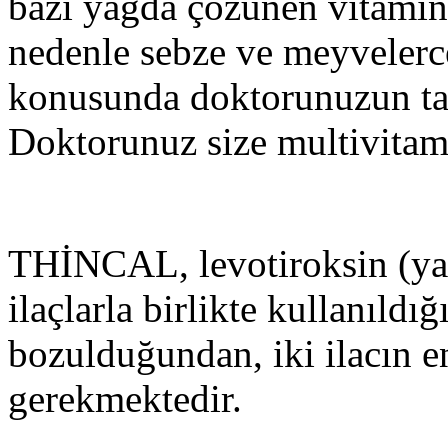
bazı yağda çözünen vitaminl
nedenle sebze ve meyvelerce
konusunda doktorunuzun tav
Doktorunuz size multivitami
THİNCAL, levotiroksin (yap
ilaçlarla birlikte kullanıldı
bozulduğundan, iki ilacın en
gerekmektedir.