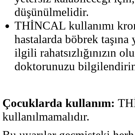
düşünülmelidir.
THİNCAL kullanımı kron
hastalarda böbrek taşına y
ilgili rahatsızlığınızın 
doktorunuzu bilgilendirin
Çocuklarda kullanım:
THİ
kullanılmamalıdır.
Bu uyarılar geçmişteki herh