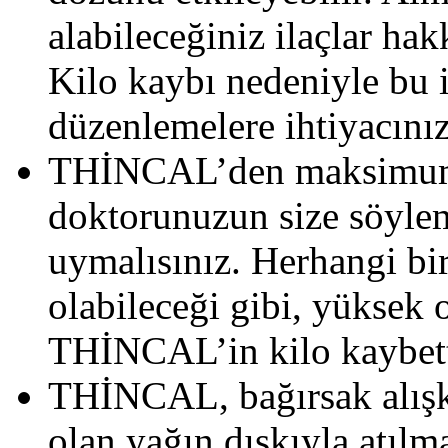
alabileceğiniz ilaçlar h
Kilo kaybı nedeniyle bu i
düzenlemelere ihtiyacınız 
THİNCAL’den maksimum f
doktorunuzun size söyle
uymalısınız. Herhangi bi
olabileceği gibi, yüksek 
THİNCAL’in kilo kaybetti
THİNCAL, bağırsak alışka
olan yağın dışkıyla atılm