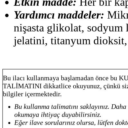
Etkin madde:
Her bir kap
Yardımcı maddeler:
Mikr
nişasta glikolat, sodyum l
jelatini, titanyum dioksit
Bu ilacı kullanmaya başlamadan önce bu
TALİMATINI dikkatlice okuyunuz, çünkü siz
bilgiler içermektedir.
Bu kullanma talimatını saklayınız. Daha 
okumaya ihtiyaç duyabilirsiniz.
Eğer ilave sorularınız olursa, lütfen dok