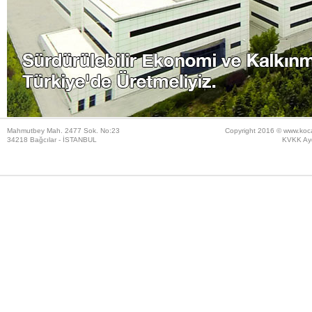
NAZMİYE SEYFETTİN KOÇAK ORTAOKULU AÇILIŞ
SAYIN PROF.DR.MUSTAFA ŞENTOP TARAFINDAN Y
Mahmutbey Mah. 2477 Sok. No:23
Copyright 2016 ©
www.koc
34218 Bağcılar - İSTANBUL
KVKK Ayd